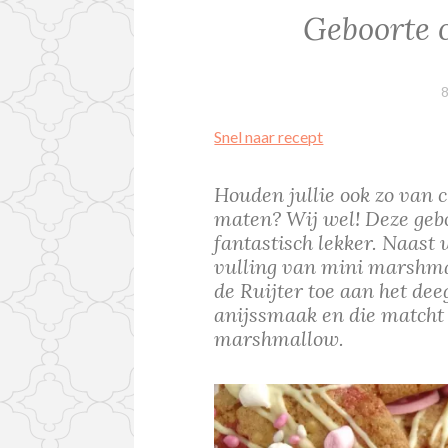
Geboorte 
8
Snel naar recept
Houden jullie ook zo van c
maten? Wij wel! Deze gebo
fantastisch lekker. Naast 
vulling van mini marshma
de Ruijter toe aan het dee
anijssmaak en die matcht 
marshmallow.