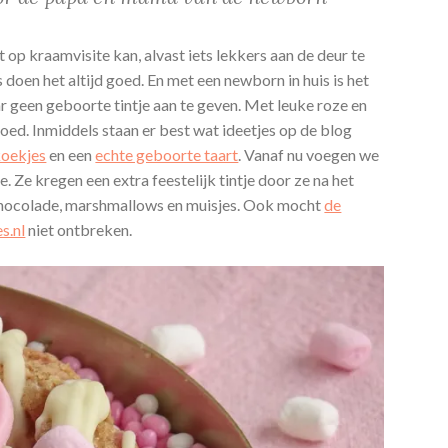
ct op kraamvisite kan, alvast iets lekkers aan de deur te
oen het altijd goed. En met een newborn in huis is het
r geen geboorte tintje aan te geven. Met leuke roze en
 goed. Inmiddels staan er best wat ideetjes op de blog
koekjes
en een
echte geboorte taart
. Vanaf nu voegen we
 Ze kregen een extra feestelijk tintje door ze na het
chocolade, marshmallows en muisjes. Ook mocht
de
s.nl
niet ontbreken.