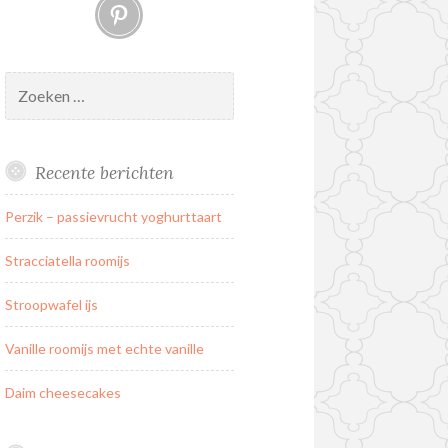
Pinterest
Zoeken
naar:
Recente berichten
Perzik – passievrucht yoghurttaart
Stracciatella roomijs
Stroopwafel ijs
Vanille roomijs met echte vanille
Daim cheesecakes