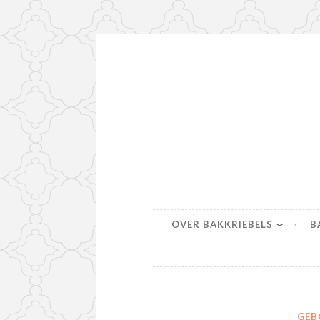
Naar
de
inhoud
springen
Bakkriebel
Bakinspiratie voor iedereen
OVER BAKKRIEBELS
B
GEB