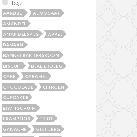
Tags
AARDBEI
ADVOCAAT
AMANDEL
AMANDELSPIJS
APPEL
BANAAN
BANKETBAKKERSROOM
BISCUIT
BLADERDEEG
CAKE
CARAMEL
CHOCOLADE
CITROEN
CUPCAKES
EIWITSCHUIM
FRAMBOOS
FRUIT
GANACHE
GISTDEEG