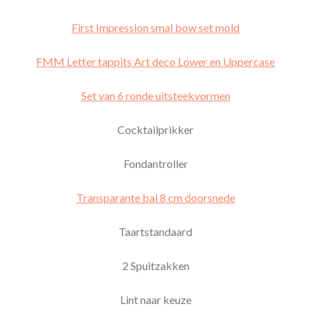
First Impression smal bow set mold
FMM Letter tappits Art deco Lower en Uppercase
Set van 6 ronde uitsteekvormen
Cocktailprikker
Fondantroller
Transparante bal 8 cm doorsnede
Taartstandaard
2 Spuitzakken
Lint naar keuze