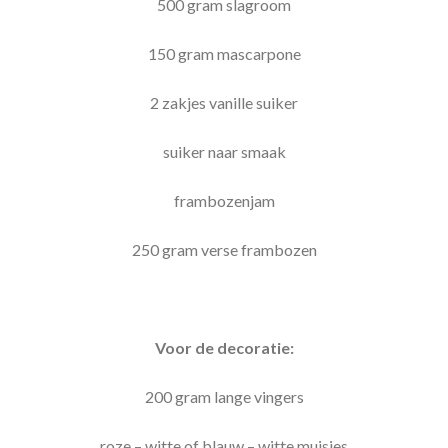
500 gram slagroom
150 gram mascarpone
2 zakjes vanille suiker
suiker naar smaak
frambozenjam
250 gram verse frambozen
Voor de decoratie:
200 gram lange vingers
roze – witte of blauw – witte muisjes