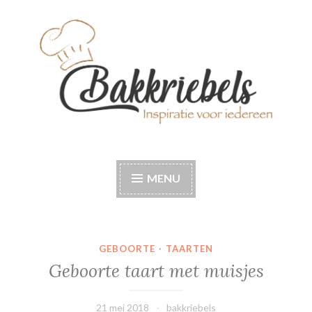
Naar
de
inhoud
springen
Bakkriebels
Bakinspiratie voor iedereen
MENU
GEBOORTE
·
TAARTEN
Geboorte taart met muisjes
21 mei 2018
bakkriebels