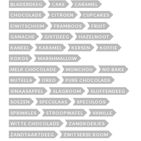
BLADERDEEG
CAKE
CARAMEL
CHOCOLADE
CITROEN
CUPCAKES
EIWITSCHUIM
FRAMBOOS
FRUIT
GANACHE
GISTDEEG
HAZELNOOT
KANEEL
KARAMEL
KERSEN
KOFFIE
KOKOS
MARSHMALLOW
MELK CHOCOLADE
MONCHOU
NO BAKE
NUTELLA
OREO
PURE CHOCOLADE
SINAASAPPEL
SLAGROOM
SLOFFENDEEG
SOEZEN
SPECULAAS
SPECULOOS
SPRINKLES
STROOPWAFEL
VANILLE
WITTE CHOCOLADE
ZANDKOEKJES
ZANDTAARTDEEG
ZWITSERSE ROOM