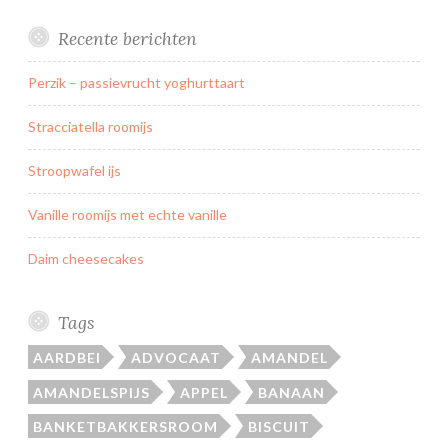
Recente berichten
Perzik – passievrucht yoghurttaart
Stracciatella roomijs
Stroopwafel ijs
Vanille roomijs met echte vanille
Daim cheesecakes
Tags
AARDBEI
ADVOCAAT
AMANDEL
AMANDELSPIJS
APPEL
BANAAN
BANKETBAKKERSROOM
BISCUIT