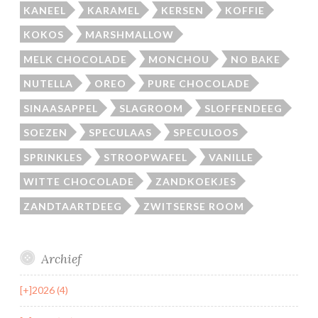
KANEEL
KARAMEL
KERSEN
KOFFIE
KOKOS
MARSHMALLOW
MELK CHOCOLADE
MONCHOU
NO BAKE
NUTELLA
OREO
PURE CHOCOLADE
SINAASAPPEL
SLAGROOM
SLOFFENDEEG
SOEZEN
SPECULAAS
SPECULOOS
SPRINKLES
STROOPWAFEL
VANILLE
WITTE CHOCOLADE
ZANDKOEKJES
ZANDTAARTDEEG
ZWITSERSE ROOM
Archief
[+]
2026 (4)