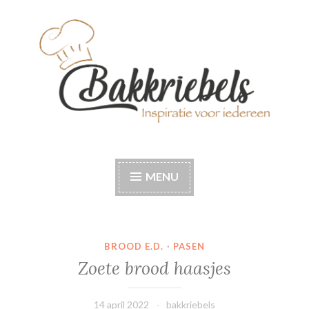
Naar
de
inhoud
springen
Bakkriebels
Bakinspiratie voor iedereen
MENU
BROOD E.D.
·
PASEN
Zoete brood haasjes
14 april 2022
bakkriebels