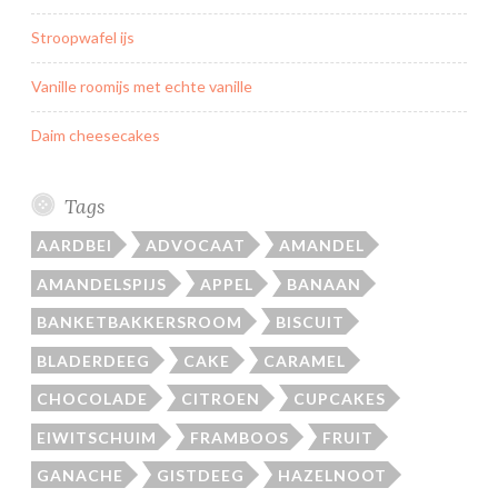
Stroopwafel ijs
Vanille roomijs met echte vanille
Daim cheesecakes
Tags
AARDBEI
ADVOCAAT
AMANDEL
AMANDELSPIJS
APPEL
BANAAN
BANKETBAKKERSROOM
BISCUIT
BLADERDEEG
CAKE
CARAMEL
CHOCOLADE
CITROEN
CUPCAKES
EIWITSCHUIM
FRAMBOOS
FRUIT
GANACHE
GISTDEEG
HAZELNOOT