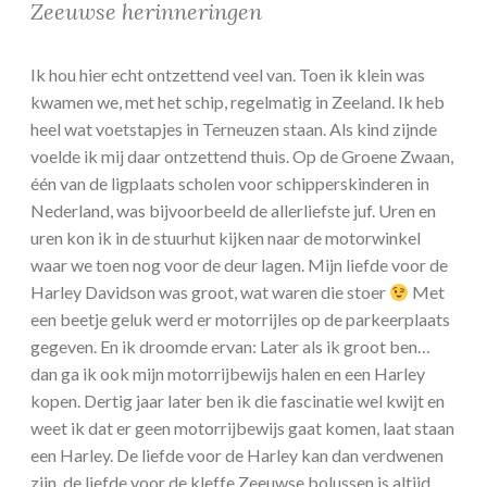
Zeeuwse herinneringen
Ik hou hier echt ontzettend veel van. Toen ik klein was
kwamen we, met het schip, regelmatig in Zeeland. Ik heb
heel wat voetstapjes in Terneuzen staan. Als kind zijnde
voelde ik mij daar ontzettend thuis. Op de Groene Zwaan,
één van de ligplaats scholen voor schipperskinderen in
Nederland, was bijvoorbeeld de allerliefste juf. Uren en
uren kon ik in de stuurhut kijken naar de motorwinkel
waar we toen nog voor de deur lagen. Mijn liefde voor de
Harley Davidson was groot, wat waren die stoer
Met
een beetje geluk werd er motorrijles op de parkeerplaats
gegeven. En ik droomde ervan: Later als ik groot ben…
dan ga ik ook mijn motorrijbewijs halen en een Harley
kopen. Dertig jaar later ben ik die fascinatie wel kwijt en
weet ik dat er geen motorrijbewijs gaat komen, laat staan
een Harley. De liefde voor de Harley kan dan verdwenen
zijn, de liefde voor de kleffe Zeeuwse bolussen is altijd