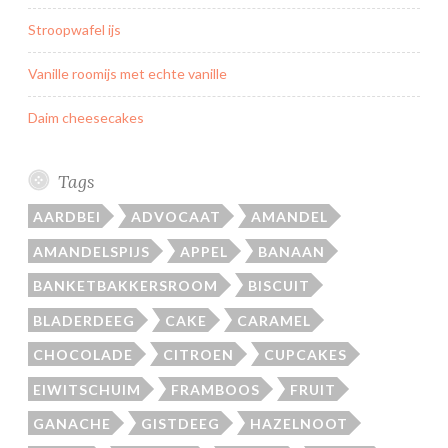
Stroopwafel ijs
Vanille roomijs met echte vanille
Daim cheesecakes
Tags
AARDBEI
ADVOCAAT
AMANDEL
AMANDELSPIJS
APPEL
BANAAN
BANKETBAKKERSROOM
BISCUIT
BLADERDEEG
CAKE
CARAMEL
CHOCOLADE
CITROEN
CUPCAKES
EIWITSCHUIM
FRAMBOOS
FRUIT
GANACHE
GISTDEEG
HAZELNOOT