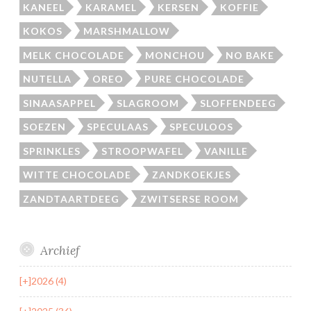
KANEEL
KARAMEL
KERSEN
KOFFIE
KOKOS
MARSHMALLOW
MELK CHOCOLADE
MONCHOU
NO BAKE
NUTELLA
OREO
PURE CHOCOLADE
SINAASAPPEL
SLAGROOM
SLOFFENDEEG
SOEZEN
SPECULAAS
SPECULOOS
SPRINKLES
STROOPWAFEL
VANILLE
WITTE CHOCOLADE
ZANDKOEKJES
ZANDTAARTDEEG
ZWITSERSE ROOM
Archief
[+]
2026 (4)