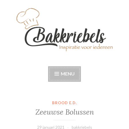
Naar
de
inhoud
springen
Bakkriebels
Bakinspiratie voor iedereen
MENU
BROOD E.D.
Zeeuwse Bolussen
29 januari 2021
bakkriebels