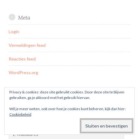
Meta
Login
Vermeldingen feed
Reacties feed
WordPress.org
Geen artikel meer missen? Abonneer je op de
Privacy & cookies: deze site gebruikt cookies. Door deze site te blijven
blog
gebruiken, ga je akkoord met het gebruik hiervan.
Wil je meer weten, ook over hoe je cookies kunt beheren, kijk dan hier:
Voer je e-mailadres in om je in te schrijven op dit blog en e-
Cookiebeleid
mailmeldingen te ontvangen van nieuwe berichten.
E-
mailadres