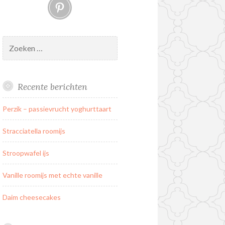
Pinterest
Zoeken
naar:
Recente berichten
Perzik – passievrucht yoghurttaart
Stracciatella roomijs
Stroopwafel ijs
Vanille roomijs met echte vanille
Daim cheesecakes