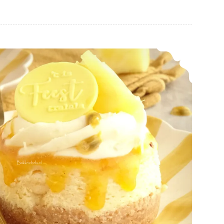
Ananas – passievrucht cheesecakes