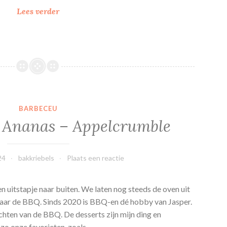
A
Lees verder
n
a
n
a
s
–
p
BARBECEU
a
 Ananas – Appelcrumble
s
s
i
24
bakkriebels
Plaats een reactie
e
v
r
 uitstapje naar buiten. We laten nog steeds de oven uit
u
naar de BBQ. Sinds 2020 is BBQ-en dé hobby van Jasper.
c
chten van de BBQ. De desserts zijn mijn ding en
h
zo onze favorieten, zoals…