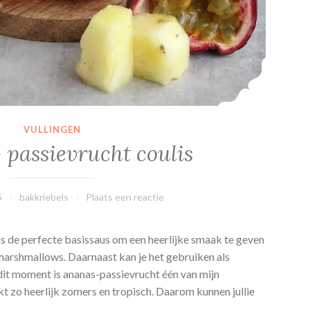
h
e
e
s
e
c
a
k
VULLINGEN
e
 passievrucht coulis
s
5
bakkriebels
Plaats een reactie
is de perfecte basissaus om een heerlijke smaak te geven
 marshmallows. Daarnaast kan je het gebruiken als
 dit moment is ananas-passievrucht één van mijn
t zo heerlijk zomers en tropisch. Daarom kunnen jullie