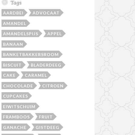
Tags
AARDBEI
ADVOCAAT
AMANDEL
AMANDELSPIJS
APPEL
BANAAN
BANKETBAKKERSROOM
BISCUIT
BLADERDEEG
CAKE
CARAMEL
CHOCOLADE
CITROEN
CUPCAKES
EIWITSCHUIM
FRAMBOOS
FRUIT
GANACHE
GISTDEEG