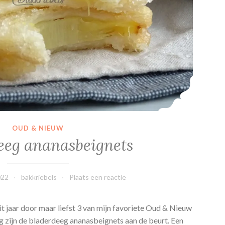
A
p
p
e
l
c
r
u
m
b
OUD & NIEUW
l
eeg ananasbeignets
e
022
bakkriebels
Plaats een reactie
it jaar door maar liefst 3 van mijn favoriete Oud & Nieuw
ag zijn de bladerdeeg ananasbeignets aan de beurt. Een