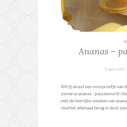
G
Ananas – pa
8 april 2025
Wil jij alvast een voorproefje va
zomerse ananas - passievrucht che
met de heerlijke smaken van ananas
vind het allemaal terug in deze zo