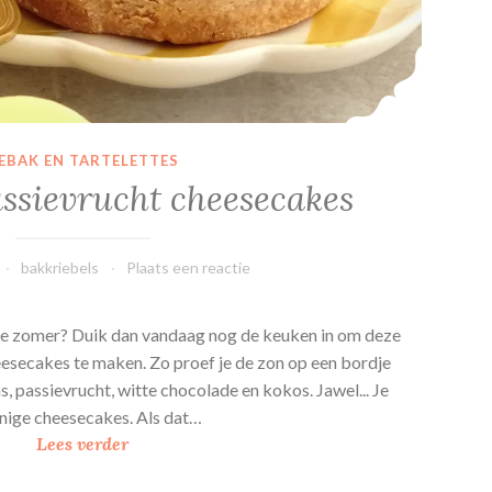
EBAK EN TARTELETTES
ssievrucht cheesecakes
bakkriebels
Plaats een reactie
n de zomer? Duik dan vandaag nog de keuken in om deze
esecakes te maken. Zo proef je de zon op een bordje
, passievrucht, witte chocolade en kokos. Jawel... Je
nnige cheesecakes. Als dat…
A
Lees verder
n