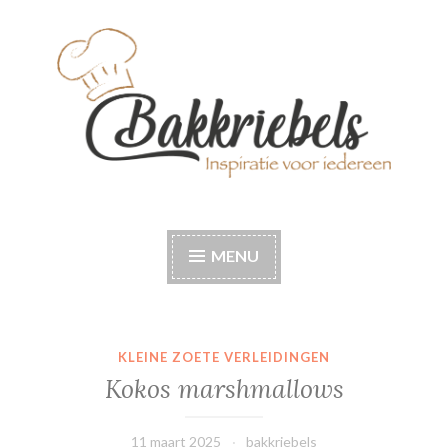
Naar
de
inhoud
springen
Bakkriebels
Bakinspiratie voor iedereen
MENU
KLEINE ZOETE VERLEIDINGEN
Kokos marshmallows
11 maart 2025
bakkriebels