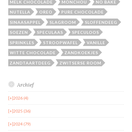
MELK CHOCOLADE
MONCHOU
NO BAKE
NUTELLA
OREO
PURE CHOCOLADE
SINAASAPPEL
SLAGROOM
SLOFFENDEEG
SOEZEN
SPECULAAS
SPECULOOS
SPRINKLES
STROOPWAFEL
VANILLE
WITTE CHOCOLADE
ZANDKOEKJES
ZANDTAARTDEEG
ZWITSERSE ROOM
Archief
[+]
2026 (4)
[+]
2025 (36)
[+]
2024 (79)