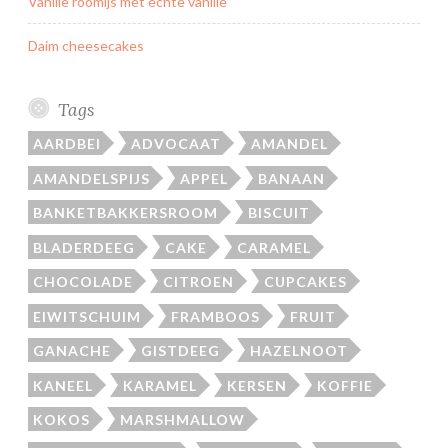
Vanille roomijs met echte vanille
Daim cheesecakes
Tags
AARDBEI
ADVOCAAT
AMANDEL
AMANDELSPIJS
APPEL
BANAAN
BANKETBAKKERSROOM
BISCUIT
BLADERDEEG
CAKE
CARAMEL
CHOCOLADE
CITROEN
CUPCAKES
EIWITSCHUIM
FRAMBOOS
FRUIT
GANACHE
GISTDEEG
HAZELNOOT
KANEEL
KARAMEL
KERSEN
KOFFIE
KOKOS
MARSHMALLOW