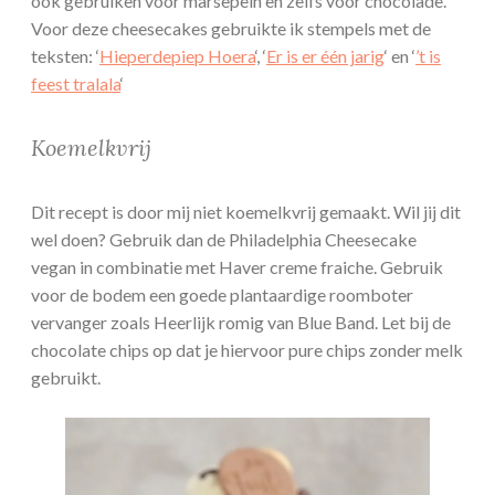
ook gebruiken voor marsepein en zelfs voor chocolade.
Voor deze cheesecakes gebruikte ik stempels met de
teksten: ‘
Hieperdepiep Hoera
‘, ‘
Er is er één jarig
‘ en ‘
’t is
feest tralala
‘
Koemelkvrij
Dit recept is door mij niet koemelkvrij gemaakt. Wil jij dit
wel doen? Gebruik dan de Philadelphia Cheesecake
vegan in combinatie met Haver creme fraiche. Gebruik
voor de bodem een goede plantaardige roomboter
vervanger zoals Heerlijk romig van Blue Band. Let bij de
chocolate chips op dat je hiervoor pure chips zonder melk
gebruikt.