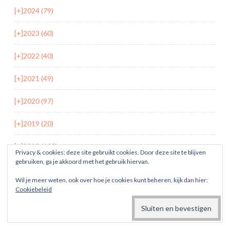
[+]
2024 (79)
[+]
2023 (60)
[+]
2022 (40)
[+]
2021 (49)
[+]
2020 (97)
[+]
2019 (20)
[+]
2018 (105)
Privacy & cookies: deze site gebruikt cookies. Door deze site te blijven
gebruiken, ga je akkoord met het gebruik hiervan.
[+]
2017 (96)
Wil je meer weten, ook over hoe je cookies kunt beheren, kijk dan hier:
Cookiebeleid
[+]
2016 (71)
[+]
2015 (36)