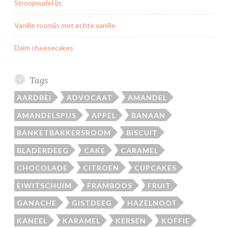
Stroopwafel ijs
Vanille roomijs met echte vanille
Daim cheesecakes
Tags
AARDBEI
ADVOCAAT
AMANDEL
AMANDELSPIJS
APPEL
BANAAN
BANKETBAKKERSROOM
BISCUIT
BLADERDEEG
CAKE
CARAMEL
CHOCOLADE
CITROEN
CUPCAKES
EIWITSCHUIM
FRAMBOOS
FRUIT
GANACHE
GISTDEEG
HAZELNOOT
KANEEL
KARAMEL
KERSEN
KOFFIE