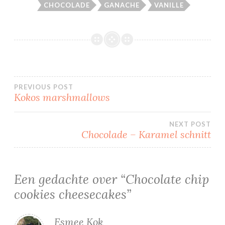
CHOCOLADE
GANACHE
VANILLE
Bericht
PREVIOUS POST
Kokos marshmallows
navigatie
NEXT POST
Chocolade – Karamel schnitt
Een gedachte over “
Chocolate chip
cookies cheesecakes
”
Esmee Kok