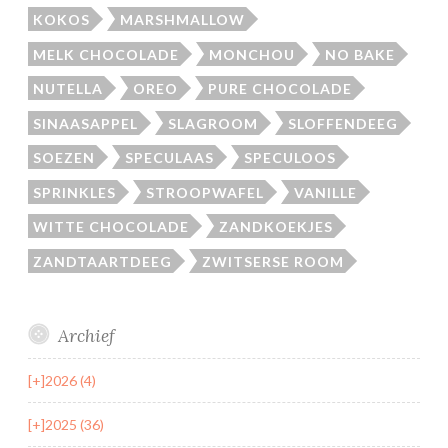
KOKOS
MARSHMALLOW
MELK CHOCOLADE
MONCHOU
NO BAKE
NUTELLA
OREO
PURE CHOCOLADE
SINAASAPPEL
SLAGROOM
SLOFFENDEEG
SOEZEN
SPECULAAS
SPECULOOS
SPRINKLES
STROOPWAFEL
VANILLE
WITTE CHOCOLADE
ZANDKOEKJES
ZANDTAARTDEEG
ZWITSERSE ROOM
Archief
[+]
2026 (4)
[+]
2025 (36)