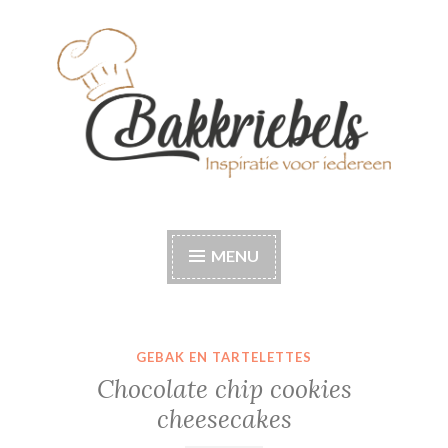
Naar
de
inhoud
springen
Bakkriebels
Bakinspiratie voor iedereen
MENU
GEBAK EN TARTELETTES
Chocolate chip cookies
cheesecakes