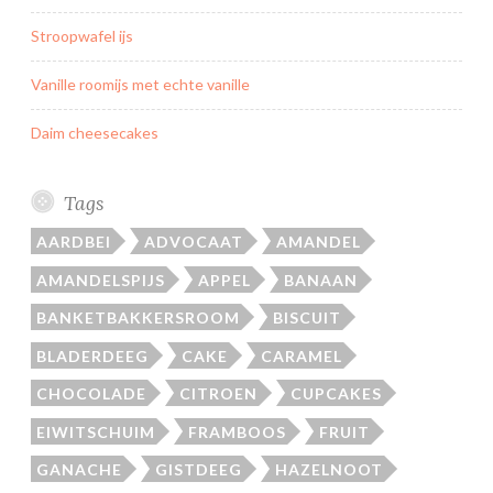
Stroopwafel ijs
Vanille roomijs met echte vanille
Daim cheesecakes
Tags
AARDBEI
ADVOCAAT
AMANDEL
AMANDELSPIJS
APPEL
BANAAN
BANKETBAKKERSROOM
BISCUIT
BLADERDEEG
CAKE
CARAMEL
CHOCOLADE
CITROEN
CUPCAKES
EIWITSCHUIM
FRAMBOOS
FRUIT
GANACHE
GISTDEEG
HAZELNOOT