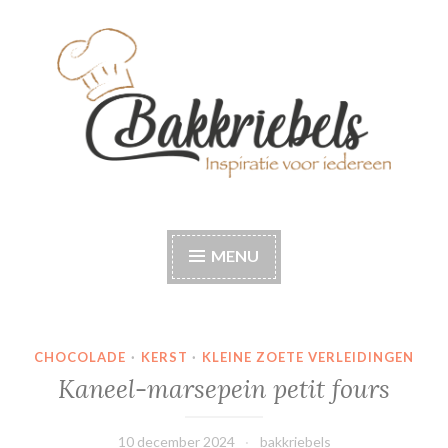
Naar
de
inhoud
springen
Bakkriebels
Bakinspiratie voor iedereen
MENU
CHOCOLADE
·
KERST
·
KLEINE ZOETE VERLEIDINGEN
Kaneel-marsepein petit fours
10 december 2024
bakkriebels