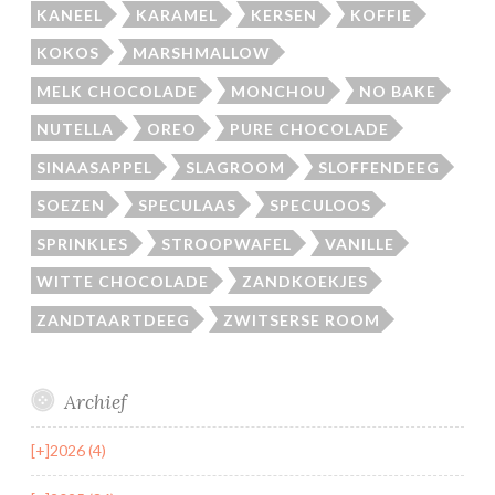
KANEEL
KARAMEL
KERSEN
KOFFIE
KOKOS
MARSHMALLOW
MELK CHOCOLADE
MONCHOU
NO BAKE
NUTELLA
OREO
PURE CHOCOLADE
SINAASAPPEL
SLAGROOM
SLOFFENDEEG
SOEZEN
SPECULAAS
SPECULOOS
SPRINKLES
STROOPWAFEL
VANILLE
WITTE CHOCOLADE
ZANDKOEKJES
ZANDTAARTDEEG
ZWITSERSE ROOM
Archief
[+]
2026 (4)