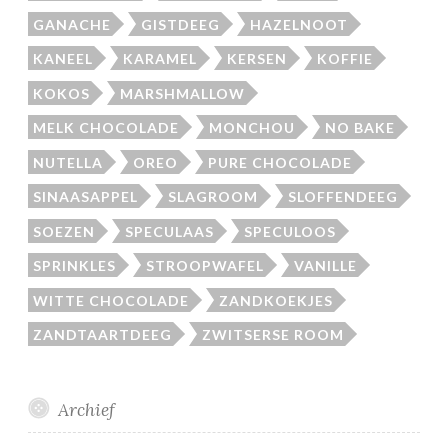
GANACHE
GISTDEEG
HAZELNOOT
KANEEL
KARAMEL
KERSEN
KOFFIE
KOKOS
MARSHMALLOW
MELK CHOCOLADE
MONCHOU
NO BAKE
NUTELLA
OREO
PURE CHOCOLADE
SINAASAPPEL
SLAGROOM
SLOFFENDEEG
SOEZEN
SPECULAAS
SPECULOOS
SPRINKLES
STROOPWAFEL
VANILLE
WITTE CHOCOLADE
ZANDKOEKJES
ZANDTAARTDEEG
ZWITSERSE ROOM
Archief