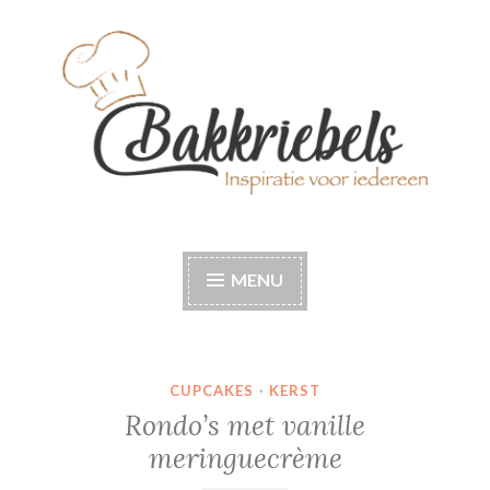
Naar
de
inhoud
springen
Bakkriebels
Bakinspiratie voor iedereen
MENU
CUPCAKES
·
KERST
Rondo’s met vanille
meringuecrème