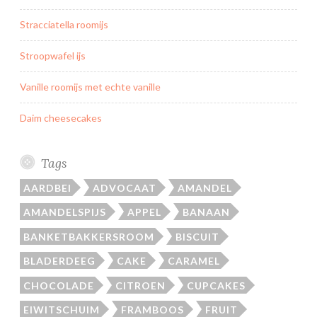
Stracciatella roomijs
Stroopwafel ijs
Vanille roomijs met echte vanille
Daim cheesecakes
Tags
AARDBEI
ADVOCAAT
AMANDEL
AMANDELSPIJS
APPEL
BANAAN
BANKETBAKKERSROOM
BISCUIT
BLADERDEEG
CAKE
CARAMEL
CHOCOLADE
CITROEN
CUPCAKES
EIWITSCHUIM
FRAMBOOS
FRUIT