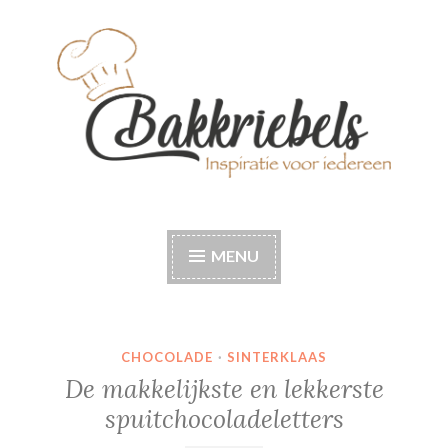
Naar
de
inhoud
springen
Bakkriebels
Bakinspiratie voor iedereen
MENU
CHOCOLADE
·
SINTERKLAAS
De makkelijkste en lekkerste
spuitchocoladeletters