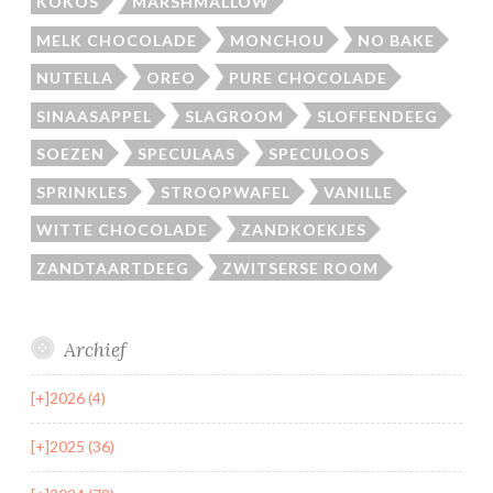
KOKOS
MARSHMALLOW
MELK CHOCOLADE
MONCHOU
NO BAKE
NUTELLA
OREO
PURE CHOCOLADE
SINAASAPPEL
SLAGROOM
SLOFFENDEEG
SOEZEN
SPECULAAS
SPECULOOS
SPRINKLES
STROOPWAFEL
VANILLE
WITTE CHOCOLADE
ZANDKOEKJES
ZANDTAARTDEEG
ZWITSERSE ROOM
Archief
[+]
2026 (4)
[+]
2025 (36)