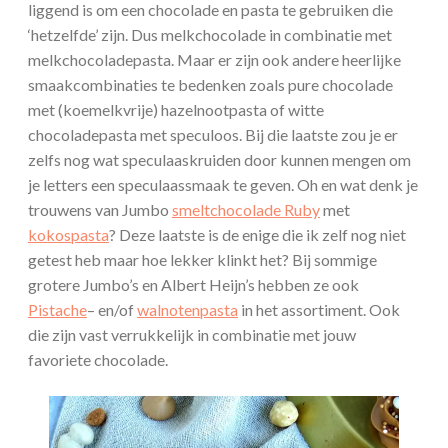
liggend is om een chocolade en pasta te gebruiken die
‘hetzelfde’ zijn. Dus melkchocolade in combinatie met
melkchocoladepasta. Maar er zijn ook andere heerlijke
smaakcombinaties te bedenken zoals pure chocolade
met (koemelkvrije) hazelnootpasta of witte
chocoladepasta met speculoos. Bij die laatste zou je er
zelfs nog wat speculaaskruiden door kunnen mengen om
je letters een speculaassmaak te geven. Oh en wat denk je
trouwens van Jumbo
smeltchocolade Ruby
met
kokospasta
? Deze laatste is de enige die ik zelf nog niet
getest heb maar hoe lekker klinkt het? Bij sommige
grotere Jumbo’s en Albert Heijn’s hebben ze ook
Pistache
– en/of
walnotenpasta
in het assortiment. Ook
die zijn vast verrukkelijk in combinatie met jouw
favoriete chocolade.