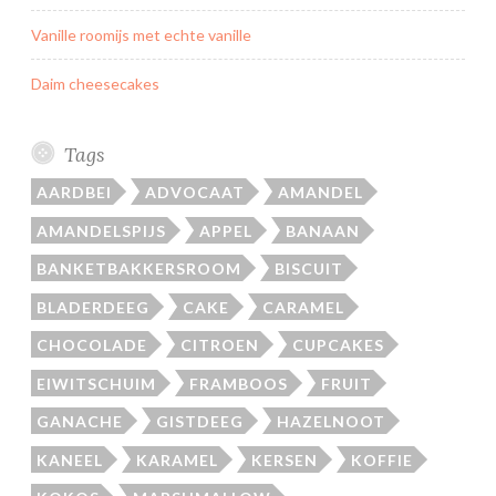
Vanille roomijs met echte vanille
Daim cheesecakes
Tags
AARDBEI
ADVOCAAT
AMANDEL
AMANDELSPIJS
APPEL
BANAAN
BANKETBAKKERSROOM
BISCUIT
BLADERDEEG
CAKE
CARAMEL
CHOCOLADE
CITROEN
CUPCAKES
EIWITSCHUIM
FRAMBOOS
FRUIT
GANACHE
GISTDEEG
HAZELNOOT
KANEEL
KARAMEL
KERSEN
KOFFIE