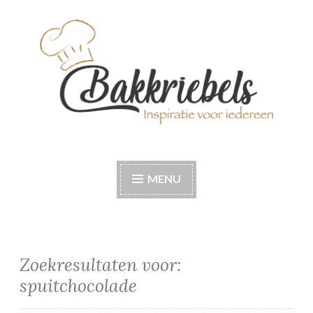
Naar
de
inhoud
springen
Bakkriebels
Bakinspiratie voor iedereen
MENU
Zoekresultaten voor:
spuitchocolade