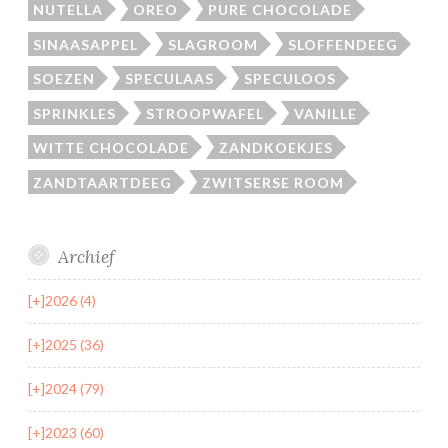
NUTELLA
OREO
PURE CHOCOLADE
SINAASAPPEL
SLAGROOM
SLOFFENDEEG
SOEZEN
SPECULAAS
SPECULOOS
SPRINKLES
STROOPWAFEL
VANILLE
WITTE CHOCOLADE
ZANDKOEKJES
ZANDTAARTDEEG
ZWITSERSE ROOM
Archief
[+]
2026 (4)
[+]
2025 (36)
[+]
2024 (79)
[+]
2023 (60)