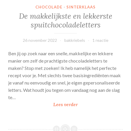
CHOCOLADE
·
SINTERKLAAS
De makkelijkste en lekkerste
spuitchocoladeletters
26 november 2022
bakkriebels
1 reactie
Ben jij op zoek naar een snelle, makkelijke en lekkere
manier om zelf de prachtigste chocoladeletters te
maken? Stop met zoeken! Ik heb namelijk het perfecte
recept voor je. Met slechts twee basisingrediënten maak
je vanaf nu eenvoudig en snel, je eigen gepersonaliseerde
letters. Wat houdt jou tegen om vandaag nog aan de slag
te…
De
Lees verder
makkelijkste
en
lekkerste