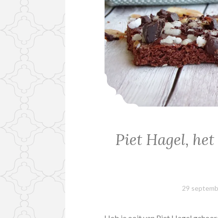
Piet Hagel, het
29 septemb
Heb je ooit van Piet Hagel gehoord