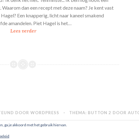
. Waarom dan een recept met deze naam? Je kent vast
 Hagel? Een knapperig, licht naar kaneel smakend
fde amandelen. Piet Hagel is het…
P
Lees verder
i
e
t
H
a
g
e
l
,
h
TEUND DOOR WORDPRESS
·
THEMA: BUTTON 2 DOOR
AUT
e
t
en, ga je akkoord met het gebruik hiervan.
c
beleid