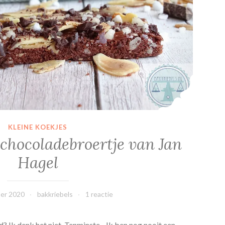
KLEINE KOEKJES
 chocoladebroertje van Jan
Hagel
er 2020
bakkriebels
1 reactie
? Ik denk het niet. Tenminste... Ik ben nog nooit een