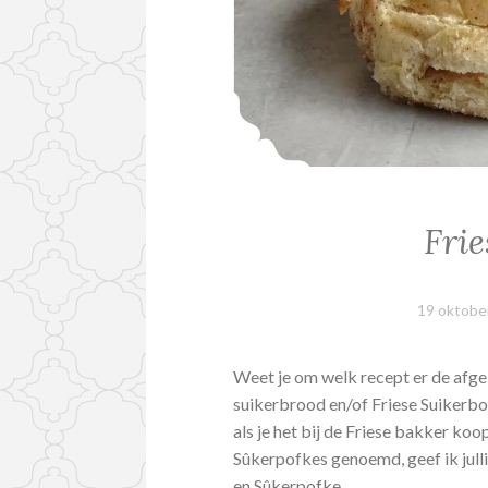
Frie
19 oktobe
Weet je om welk recept er de afge
suikerbrood en/of Friese Suikerboll
als je het bij de Friese bakker koop
Sûkerpofkes genoemd, geef ik jull
en Sûkerpofke…