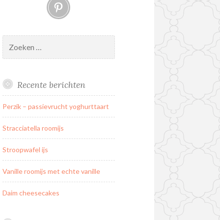
Pinterest
Zoeken
naar:
Recente berichten
Perzik – passievrucht yoghurttaart
Stracciatella roomijs
Stroopwafel ijs
Vanille roomijs met echte vanille
Daim cheesecakes