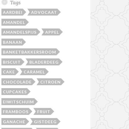
Tags
AARDBEI
ADVOCAAT
AMANDEL
AMANDELSPIJS
APPEL
BANAAN
BANKETBAKKERSROOM
BISCUIT
BLADERDEEG
CAKE
CARAMEL
CHOCOLADE
CITROEN
CUPCAKES
EIWITSCHUIM
FRAMBOOS
FRUIT
GANACHE
GISTDEEG