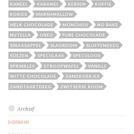
KANEEL
KARAMEL
KERSEN
KOFFIE
KOKOS
MARSHMALLOW
MELK CHOCOLADE
MONCHOU
NO BAKE
NUTELLA
OREO
PURE CHOCOLADE
SINAASAPPEL
SLAGROOM
SLOFFENDEEG
SOEZEN
SPECULAAS
SPECULOOS
SPRINKLES
STROOPWAFEL
VANILLE
WITTE CHOCOLADE
ZANDKOEKJES
ZANDTAARTDEEG
ZWITSERSE ROOM
Archief
[+]
2026 (4)