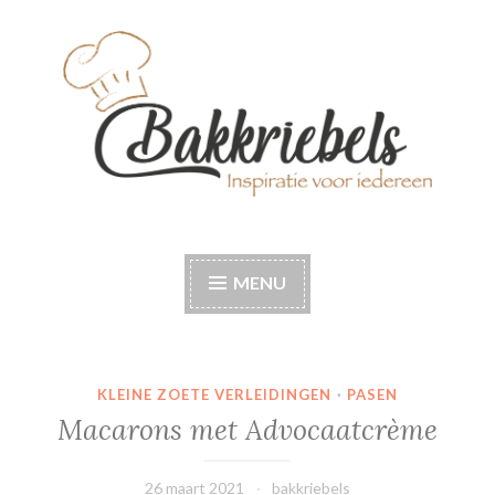
Naar
de
inhoud
springen
Bakkriebels
Bakinspiratie voor iedereen
MENU
KLEINE ZOETE VERLEIDINGEN
·
PASEN
Macarons met Advocaatcrème
26 maart 2021
bakkriebels