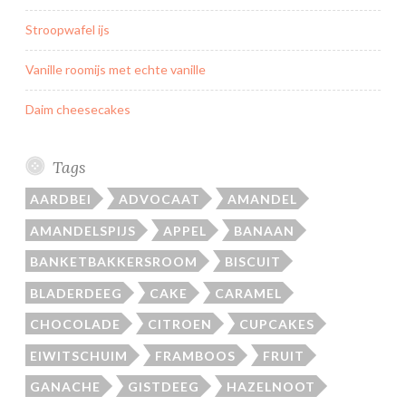
Stroopwafel ijs
Vanille roomijs met echte vanille
Daim cheesecakes
Tags
AARDBEI
ADVOCAAT
AMANDEL
AMANDELSPIJS
APPEL
BANAAN
BANKETBAKKERSROOM
BISCUIT
BLADERDEEG
CAKE
CARAMEL
CHOCOLADE
CITROEN
CUPCAKES
EIWITSCHUIM
FRAMBOOS
FRUIT
GANACHE
GISTDEEG
HAZELNOOT