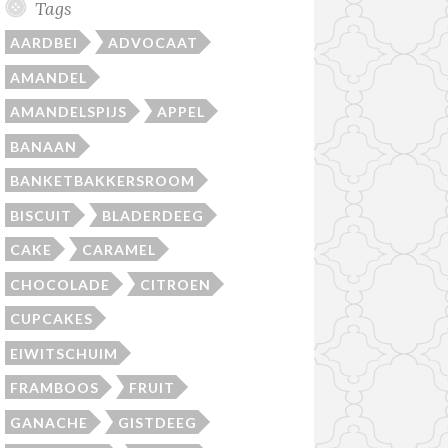
Tags
AARDBEI
ADVOCAAT
AMANDEL
AMANDELSPIJS
APPEL
BANAAN
BANKETBAKKERSROOM
BISCUIT
BLADERDEEG
CAKE
CARAMEL
CHOCOLADE
CITROEN
CUPCAKES
EIWITSCHUIM
FRAMBOOS
FRUIT
GANACHE
GISTDEEG