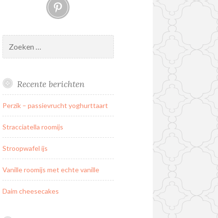
Pinterest
Zoeken
naar:
Recente berichten
Perzik – passievrucht yoghurttaart
Stracciatella roomijs
Stroopwafel ijs
Vanille roomijs met echte vanille
Daim cheesecakes