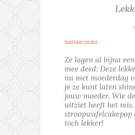
Lekk
Snel naar recept
Ze lagen al bijna een 
mee deed: Deze lekk
nu met moederdag voo
je ze kunt laten shi
jouw moeder. Wie den
uitziet heeft het mis
stroopwafelcakepop 
toch lekker!