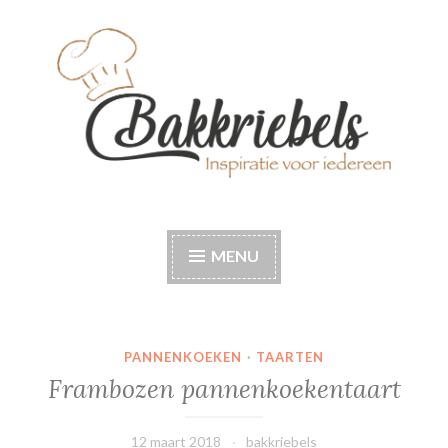
Naar
de
inhoud
springen
Bakkriebels
Bakinspiratie voor iedereen
MENU
PANNENKOEKEN
·
TAARTEN
Frambozen pannenkoekentaart
12 maart 2018
bakkriebels