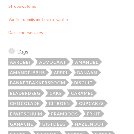
Stroopwafel ijs
Vanille roomijs met echte vanille
Daim cheesecakes
Tags
AARDBEI
ADVOCAAT
AMANDEL
AMANDELSPIJS
APPEL
BANAAN
BANKETBAKKERSROOM
BISCUIT
BLADERDEEG
CAKE
CARAMEL
CHOCOLADE
CITROEN
CUPCAKES
EIWITSCHUIM
FRAMBOOS
FRUIT
GANACHE
GISTDEEG
HAZELNOOT