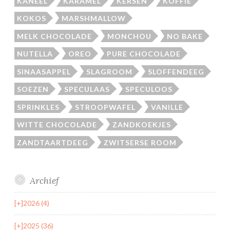
KANEEL
KARAMEL
KERSEN
KOFFIE
KOKOS
MARSHMALLOW
MELK CHOCOLADE
MONCHOU
NO BAKE
NUTELLA
OREO
PURE CHOCOLADE
SINAASAPPEL
SLAGROOM
SLOFFENDEEG
SOEZEN
SPECULAAS
SPECULOOS
SPRINKLES
STROOPWAFEL
VANILLE
WITTE CHOCOLADE
ZANDKOEKJES
ZANDTAARTDEEG
ZWITSERSE ROOM
Archief
[+]
2026 (4)
[+]
2025 (36)