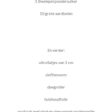
1 theelepel poedersuiker
10 grote aardbeien
En verder:
uitrollatjes van 1 cm
sloffenvorm
deegroller
huishoudfolie
spuitzak met glad en stervormig spuitmondje