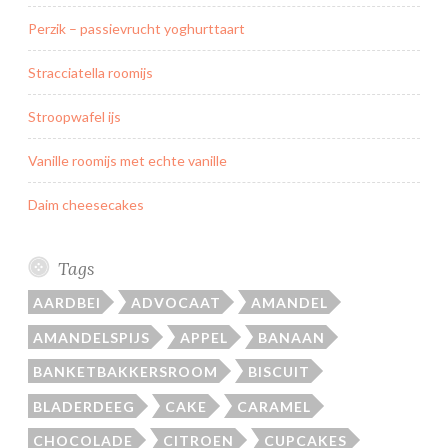
Perzik – passievrucht yoghurttaart
Stracciatella roomijs
Stroopwafel ijs
Vanille roomijs met echte vanille
Daim cheesecakes
Tags
AARDBEI
ADVOCAAT
AMANDEL
AMANDELSPIJS
APPEL
BANAAN
BANKETBAKKERSROOM
BISCUIT
BLADERDEEG
CAKE
CARAMEL
CHOCOLADE
CITROEN
CUPCAKES