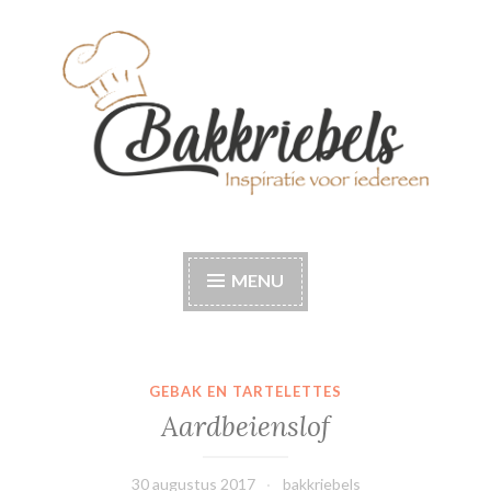
Naar
de
inhoud
springen
Bakkriebels
Bakinspiratie voor iedereen
MENU
GEBAK EN TARTELETTES
Aardbeienslof
30 augustus 2017
bakkriebels