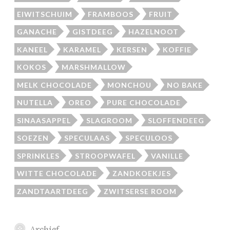
EIWITSCHUIM
FRAMBOOS
FRUIT
GANACHE
GISTDEEG
HAZELNOOT
KANEEL
KARAMEL
KERSEN
KOFFIE
KOKOS
MARSHMALLOW
MELK CHOCOLADE
MONCHOU
NO BAKE
NUTELLA
OREO
PURE CHOCOLADE
SINAASAPPEL
SLAGROOM
SLOFFENDEEG
SOEZEN
SPECULAAS
SPECULOOS
SPRINKLES
STROOPWAFEL
VANILLE
WITTE CHOCOLADE
ZANDKOEKJES
ZANDTAARTDEEG
ZWITSERSE ROOM
Archief