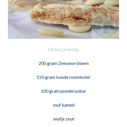
Dit heb je nodig:
200 gram Zeeuwse bloem
150 gram koude roomboter
100 gram poedersuiker
snuf kaneel
snufje zout