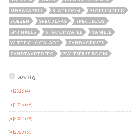
SINAASAPPEL
SLAGROOM
SLOFFENDEEG
SOEZEN
SPECULAAS
SPECULOOS
SPRINKLES
STROOPWAFEL
VANILLE
WITTE CHOCOLADE
ZANDKOEKJES
ZANDTAARTDEEG
ZWITSERSE ROOM
Archief
[+]
2026 (4)
[+]
2025 (36)
[+]
2024 (79)
[+]
2023 (60)