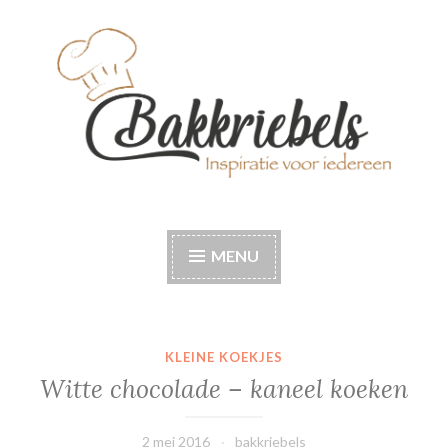
Naar
de
inhoud
springen
Bakkriebels
Bakinspiratie voor iedereen
MENU
KLEINE KOEKJES
Witte chocolade – kaneel koeken
2 mei 2016
bakkriebels