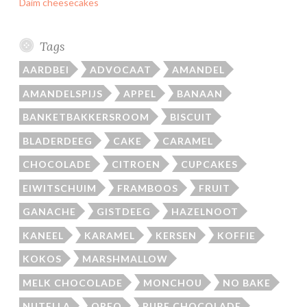
Daim cheesecakes
Tags
AARDBEI
ADVOCAAT
AMANDEL
AMANDELSPIJS
APPEL
BANAAN
BANKETBAKKERSROOM
BISCUIT
BLADERDEEG
CAKE
CARAMEL
CHOCOLADE
CITROEN
CUPCAKES
EIWITSCHUIM
FRAMBOOS
FRUIT
GANACHE
GISTDEEG
HAZELNOOT
KANEEL
KARAMEL
KERSEN
KOFFIE
KOKOS
MARSHMALLOW
MELK CHOCOLADE
MONCHOU
NO BAKE
NUTELLA
OREO
PURE CHOCOLADE