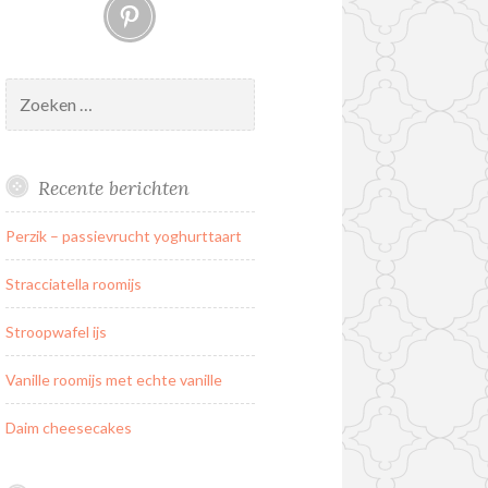
Pinterest
Zoeken
naar:
Recente berichten
Perzik – passievrucht yoghurttaart
Stracciatella roomijs
Stroopwafel ijs
Vanille roomijs met echte vanille
Daim cheesecakes