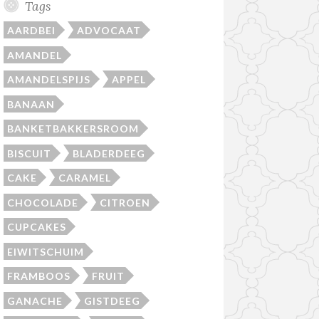
Tags
AARDBEI
ADVOCAAT
AMANDEL
AMANDELSPIJS
APPEL
BANAAN
BANKETBAKKERSROOM
BISCUIT
BLADERDEEG
CAKE
CARAMEL
CHOCOLADE
CITROEN
CUPCAKES
EIWITSCHUIM
FRAMBOOS
FRUIT
GANACHE
GISTDEEG