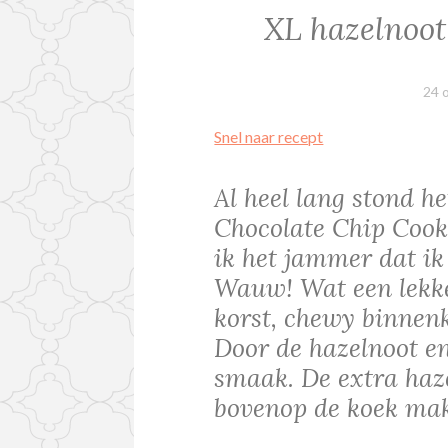
XL hazelnoot
24 
Snel naar recept
Al heel lang stond 
Chocolate Chip Cooki
ik het jammer dat ik
Wauw! Wat een lekke
korst, chewy binnenk
Door de hazelnoot en
smaak. De extra haz
bovenop de koek mak