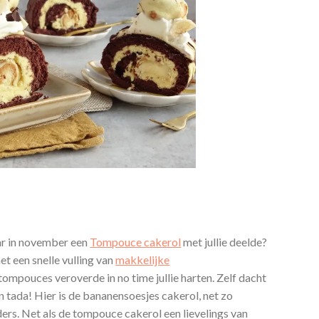
jaar in november een
Tompouce cakerol
met jullie deelde?
et een snelle vulling van
makkelijke
tompouces veroverde in no time jullie harten. Zelf dacht
En tada! Hier is de bananensoesjes cakerol, net zo
ers. Net als de tompouce cakerol een lievelings van