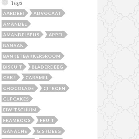
Tags
AARDBEI
ADVOCAAT
AMANDEL
AMANDELSPIJS
APPEL
BANAAN
BANKETBAKKERSROOM
BISCUIT
BLADERDEEG
CAKE
CARAMEL
CHOCOLADE
CITROEN
CUPCAKES
EIWITSCHUIM
FRAMBOOS
FRUIT
GANACHE
GISTDEEG