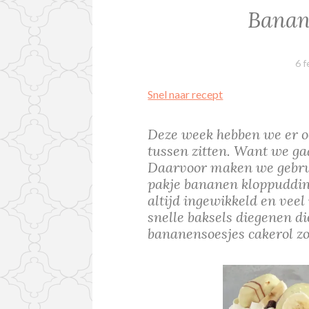
Banan
6 f
Snel naar recept
Deze week hebben we er oo
tussen zitten. Want we g
Daarvoor maken we gebrui
pakje bananen kloppudding 
altijd ingewikkeld en veel
snelle baksels diegenen die
bananensoesjes cakerol zo