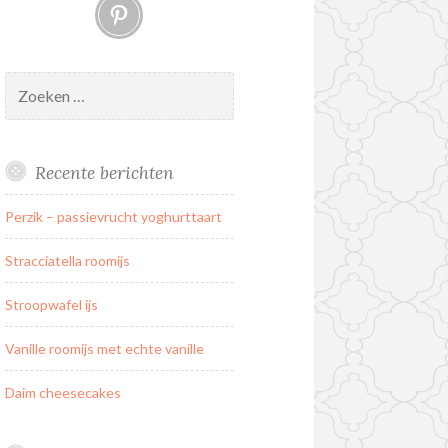
Pinterest
Zoeken
naar:
Recente berichten
Perzik – passievrucht yoghurttaart
Stracciatella roomijs
Stroopwafel ijs
Vanille roomijs met echte vanille
Daim cheesecakes