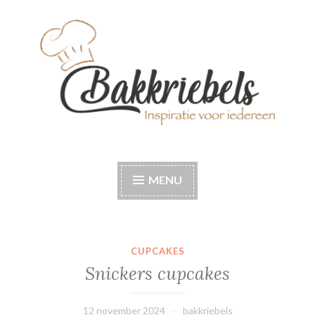
Naar
de
inhoud
springen
Bakkriebels
Bakinspiratie voor iedereen
MENU
CUPCAKES
Snickers cupcakes
12 november 2024
bakkriebels