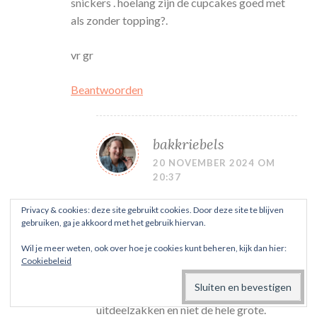
snickers . hoelang zijn de cupcakes goed met
als zonder topping?.
vr gr
Beantwoorden
bakkriebels
20 NOVEMBER 2024 OM
20:37
Privacy & cookies: deze site gebruikt cookies. Door deze site te blijven
Ja, Oeps! ik heb totaal niet aan die grote
gebruiken, ga je akkoord met het gebruik hiervan.
maat gedacht waar jij mij nu op attent
Wil je meer weten, ook over hoe je cookies kunt beheren, kijk dan hier:
maakt. Met de mini’s bedoelde ik
Cookiebeleid
inderdaad het formaatje celebrations en
met de grote bedoel ik die uit de
uitdeelzakken en niet de hele grote.