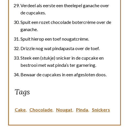
Verdeel als eerste een theelepel ganache over
de cupcakes.
Spuit een rozet chocolade botercrème over de
ganache.
Spuit hierop een toef nougatcrème.
Drizzle nog wat pindapasta over de toef.
Steek een (stukje) snicker in de cupcake en
bestrooi met wat pinda’s ter garnering.
Bewaar de cupcakes in een afgesloten doos.
Tags
Cake
,
Chocolade
,
Nougat
,
Pinda
,
Snickers