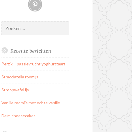
Pinterest
Zoeken
naar:
Recente berichten
Perzik – passievrucht yoghurttaart
Stracciatella roomijs
Stroopwafel ijs
Vanille roomijs met echte vanille
Daim cheesecakes