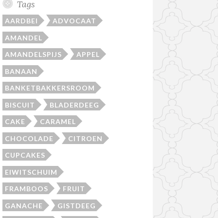
Tags
AARDBEI
ADVOCAAT
AMANDEL
AMANDELSPIJS
APPEL
BANAAN
BANKETBAKKERSROOM
BISCUIT
BLADERDEEG
CAKE
CARAMEL
CHOCOLADE
CITROEN
CUPCAKES
EIWITSCHUIM
FRAMBOOS
FRUIT
GANACHE
GISTDEEG