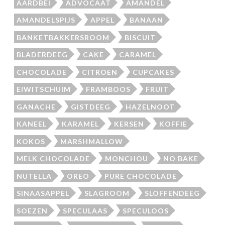
AARDBEI
ADVOCAAT
AMANDEL
AMANDELSPIJS
APPEL
BANAAN
BANKETBAKKERSROOM
BISCUIT
BLADERDEEG
CAKE
CARAMEL
CHOCOLADE
CITROEN
CUPCAKES
EIWITSCHUIM
FRAMBOOS
FRUIT
GANACHE
GISTDEEG
HAZELNOOT
KANEEL
KARAMEL
KERSEN
KOFFIE
KOKOS
MARSHMALLOW
MELK CHOCOLADE
MONCHOU
NO BAKE
NUTELLA
OREO
PURE CHOCOLADE
SINAASAPPEL
SLAGROOM
SLOFFENDEEG
SOEZEN
SPECULAAS
SPECULOOS