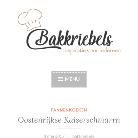
Naar
de
inhoud
springen
Bakkriebels
Bakinspiratie voor iedereen
MENU
PANNENKOEKEN
Oostenrijkse Kaiserschmarrn
4 mei 2017
bakkriebels