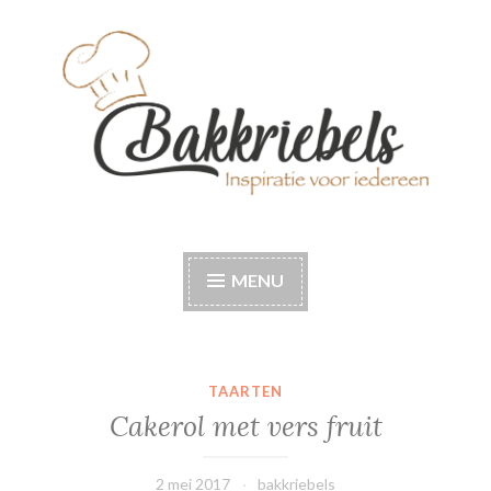
Naar
de
inhoud
springen
Bakkriebels
Bakinspiratie voor iedereen
MENU
TAARTEN
Cakerol met vers fruit
2 mei 2017
bakkriebels