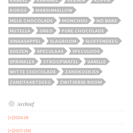
KANEEL
KARAMEL
KERSEN
KOFFIE
KOKOS
MARSHMALLOW
MELK CHOCOLADE
MONCHOU
NO BAKE
NUTELLA
OREO
PURE CHOCOLADE
SINAASAPPEL
SLAGROOM
SLOFFENDEEG
SOEZEN
SPECULAAS
SPECULOOS
SPRINKLES
STROOPWAFEL
VANILLE
WITTE CHOCOLADE
ZANDKOEKJES
ZANDTAARTDEEG
ZWITSERSE ROOM
Archief
[+]
2026 (4)
[+]
2025 (36)