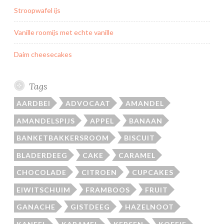
Stroopwafel ijs
Vanille roomijs met echte vanille
Daim cheesecakes
Tags
AARDBEI
ADVOCAAT
AMANDEL
AMANDELSPIJS
APPEL
BANAAN
BANKETBAKKERSROOM
BISCUIT
BLADERDEEG
CAKE
CARAMEL
CHOCOLADE
CITROEN
CUPCAKES
EIWITSCHUIM
FRAMBOOS
FRUIT
GANACHE
GISTDEEG
HAZELNOOT