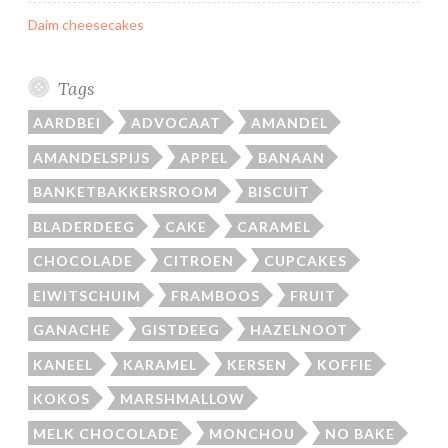
Daim cheesecakes
Tags
AARDBEI
ADVOCAAT
AMANDEL
AMANDELSPIJS
APPEL
BANAAN
BANKETBAKKERSROOM
BISCUIT
BLADERDEEG
CAKE
CARAMEL
CHOCOLADE
CITROEN
CUPCAKES
EIWITSCHUIM
FRAMBOOS
FRUIT
GANACHE
GISTDEEG
HAZELNOOT
KANEEL
KARAMEL
KERSEN
KOFFIE
KOKOS
MARSHMALLOW
MELK CHOCOLADE
MONCHOU
NO BAKE