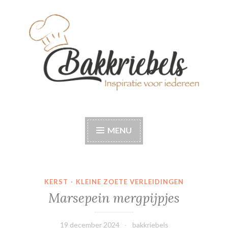
Naar
de
inhoud
springen
Bakkriebels
Bakinspiratie voor iedereen
MENU
KERST
·
KLEINE ZOETE VERLEIDINGEN
Marsepein mergpijpjes
19 december 2024
bakkriebels