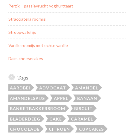
Perzik – passievrucht yoghurttaart
Stracciatella roomijs
Stroopwafel ijs
Vanille roomijs met echte vanille
Daim cheesecakes
Tags
AARDBEI
ADVOCAAT
AMANDEL
AMANDELSPIJS
APPEL
BANAAN
BANKETBAKKERSROOM
BISCUIT
BLADERDEEG
CAKE
CARAMEL
CHOCOLADE
CITROEN
CUPCAKES