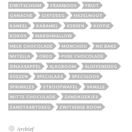
EIWITSCHUIM
FRAMBOOS
FRUIT
GANACHE
GISTDEEG
HAZELNOOT
KANEEL
KARAMEL
KERSEN
KOFFIE
KOKOS
MARSHMALLOW
MELK CHOCOLADE
MONCHOU
NO BAKE
NUTELLA
OREO
PURE CHOCOLADE
SINAASAPPEL
SLAGROOM
SLOFFENDEEG
SOEZEN
SPECULAAS
SPECULOOS
SPRINKLES
STROOPWAFEL
VANILLE
WITTE CHOCOLADE
ZANDKOEKJES
ZANDTAARTDEEG
ZWITSERSE ROOM
Archief