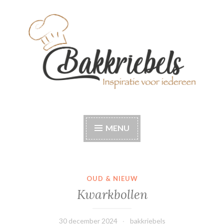
Naar
de
inhoud
springen
Bakkriebels
Bakinspiratie voor iedereen
MENU
OUD & NIEUW
Kwarkbollen
30 december 2024
bakkriebels