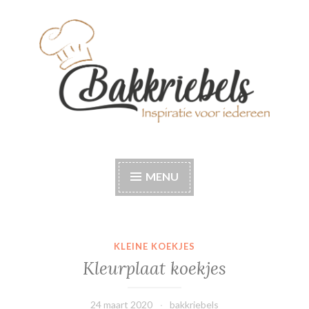
Naar
de
inhoud
springen
Bakkriebels
Bakinspiratie voor iedereen
MENU
KLEINE KOEKJES
Kleurplaat koekjes
24 maart 2020
bakkriebels