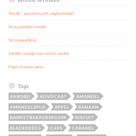
Perzik – passievrucht yoghurttaart
Stracciatella roomijs
Stroopwafel ijs
Vanille roomijs met echte vanille
Daim cheesecakes
Tags
AARDBEI
ADVOCAAT
AMANDEL
AMANDELSPIJS
APPEL
BANAAN
BANKETBAKKERSROOM
BISCUIT
BLADERDEEG
CAKE
CARAMEL