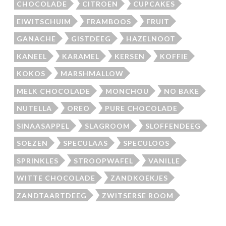
CHOCOLADE
CITROEN
CUPCAKES
EIWITSCHUIM
FRAMBOOS
FRUIT
GANACHE
GISTDEEG
HAZELNOOT
KANEEL
KARAMEL
KERSEN
KOFFIE
KOKOS
MARSHMALLOW
MELK CHOCOLADE
MONCHOU
NO BAKE
NUTELLA
OREO
PURE CHOCOLADE
SINAASAPPEL
SLAGROOM
SLOFFENDEEG
SOEZEN
SPECULAAS
SPECULOOS
SPRINKLES
STROOPWAFEL
VANILLE
WITTE CHOCOLADE
ZANDKOEKJES
ZANDTAARTDEEG
ZWITSERSE ROOM