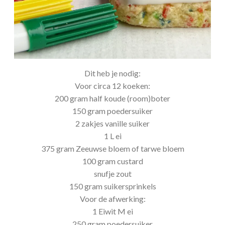
Dit heb je nodig:
Voor circa 12 koeken:
200 gram half koude (room)boter
150 gram poedersuiker
2 zakjes vanille suiker
1 L ei
375 gram Zeeuwse bloem of tarwe bloem
100 gram custard
snufje zout
150 gram suikersprinkels
Voor de afwerking:
1 Eiwit M ei
250 gram poedersuiker