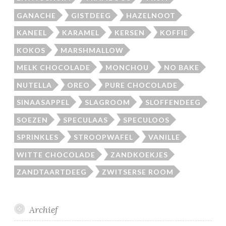
GANACHE
GISTDEEG
HAZELNOOT
KANEEL
KARAMEL
KERSEN
KOFFIE
KOKOS
MARSHMALLOW
MELK CHOCOLADE
MONCHOU
NO BAKE
NUTELLA
OREO
PURE CHOCOLADE
SINAASAPPEL
SLAGROOM
SLOFFENDEEG
SOEZEN
SPECULAAS
SPECULOOS
SPRINKLES
STROOPWAFEL
VANILLE
WITTE CHOCOLADE
ZANDKOEKJES
ZANDTAARTDEEG
ZWITSERSE ROOM
Archief