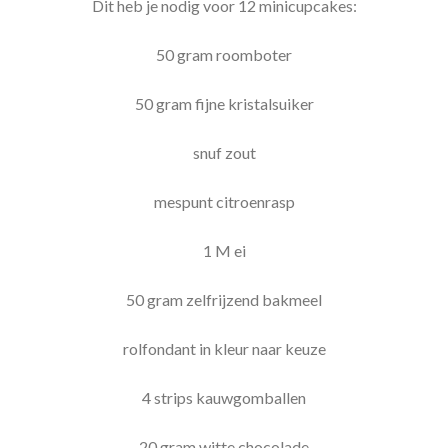
Dit heb je nodig voor 12 minicupcakes:
50 gram roomboter
50 gram fijne kristalsuiker
snuf zout
mespunt citroenrasp
1 M ei
50 gram zelfrijzend bakmeel
rolfondant in kleur naar keuze
4 strips kauwgomballen
20 gram witte chocolade