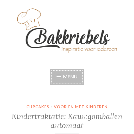
Naar
de
inhoud
springen
Bakkriebels
Bakinspiratie voor iedereen
MENU
CUPCAKES
·
VOOR EN MET KINDEREN
Kindertraktatie: Kauwgomballen
automaat