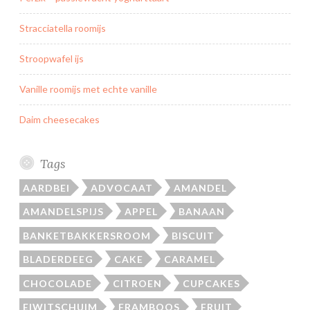
Stracciatella roomijs
Stroopwafel ijs
Vanille roomijs met echte vanille
Daim cheesecakes
Tags
AARDBEI
ADVOCAAT
AMANDEL
AMANDELSPIJS
APPEL
BANAAN
BANKETBAKKERSROOM
BISCUIT
BLADERDEEG
CAKE
CARAMEL
CHOCOLADE
CITROEN
CUPCAKES
EIWITSCHUIM
FRAMBOOS
FRUIT