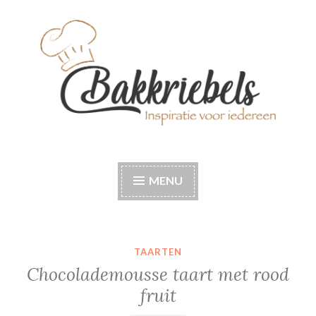
Naar
de
inhoud
springen
Bakkriebels
Bakinspiratie voor iedereen
MENU
TAARTEN
Chocolademousse taart met rood
fruit