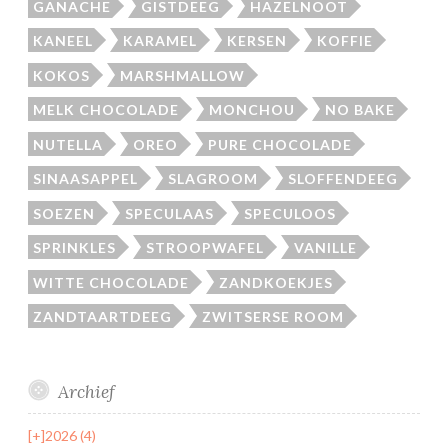
GANACHE
GISTDEEG
HAZELNOOT
KANEEL
KARAMEL
KERSEN
KOFFIE
KOKOS
MARSHMALLOW
MELK CHOCOLADE
MONCHOU
NO BAKE
NUTELLA
OREO
PURE CHOCOLADE
SINAASAPPEL
SLAGROOM
SLOFFENDEEG
SOEZEN
SPECULAAS
SPECULOOS
SPRINKLES
STROOPWAFEL
VANILLE
WITTE CHOCOLADE
ZANDKOEKJES
ZANDTAARTDEEG
ZWITSERSE ROOM
Archief
[+]
2026 (4)