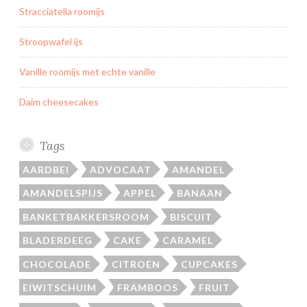
Stracciatella roomijs
Stroopwafel ijs
Vanille roomijs met echte vanille
Daim cheesecakes
Tags
AARDBEI
ADVOCAAT
AMANDEL
AMANDELSPIJS
APPEL
BANAAN
BANKETBAKKERSROOM
BISCUIT
BLADERDEEG
CAKE
CARAMEL
CHOCOLADE
CITROEN
CUPCAKES
EIWITSCHUIM
FRAMBOOS
FRUIT