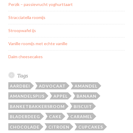
Perzik – passievrucht yoghurttaart
Stracciatella roomijs
Stroopwafel ijs
Vanille roomijs met echte vanille
Daim cheesecakes
Tags
AARDBEI
ADVOCAAT
AMANDEL
AMANDELSPIJS
APPEL
BANAAN
BANKETBAKKERSROOM
BISCUIT
BLADERDEEG
CAKE
CARAMEL
CHOCOLADE
CITROEN
CUPCAKES