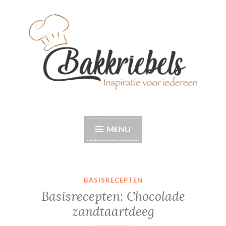
Naar
de
inhoud
springen
Bakkriebels
Bakinspiratie voor iedereen
MENU
BASISRECEPTEN
Basisrecepten: Chocolade
zandtaartdeeg