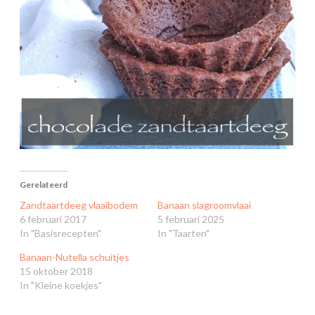
Gerelateerd
Zandtaartdeeg vlaaibodem
Banaan slagroomvlaai
6 februari 2017
5 februari 2025
In "Basisrecepten"
In "Taarten"
Banaan-Nutella schuitjes
15 oktober 2018
In "Kleine koekjes"