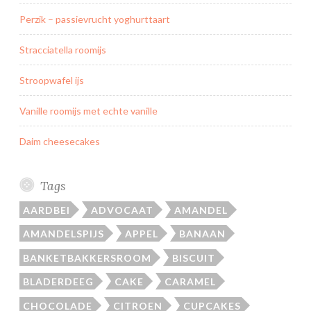
Perzik – passievrucht yoghurttaart
Stracciatella roomijs
Stroopwafel ijs
Vanille roomijs met echte vanille
Daim cheesecakes
Tags
AARDBEI
ADVOCAAT
AMANDEL
AMANDELSPIJS
APPEL
BANAAN
BANKETBAKKERSROOM
BISCUIT
BLADERDEEG
CAKE
CARAMEL
CHOCOLADE
CITROEN
CUPCAKES