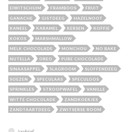
EIWITSCHUIM
FRAMBOOS
FRUIT
GANACHE
GISTDEEG
HAZELNOOT
KANEEL
KARAMEL
KERSEN
KOFFIE
KOKOS
MARSHMALLOW
MELK CHOCOLADE
MONCHOU
NO BAKE
NUTELLA
OREO
PURE CHOCOLADE
SINAASAPPEL
SLAGROOM
SLOFFENDEEG
SOEZEN
SPECULAAS
SPECULOOS
SPRINKLES
STROOPWAFEL
VANILLE
WITTE CHOCOLADE
ZANDKOEKJES
ZANDTAARTDEEG
ZWITSERSE ROOM
Archief