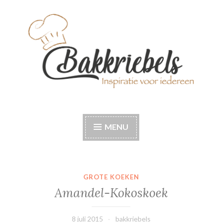
Naar
de
inhoud
springen
Bakkriebels
Bakinspiratie voor iedereen
MENU
GROTE KOEKEN
Amandel-Kokoskoek
8 juli 2015
bakkriebels