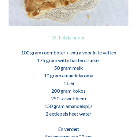
Dit heb je nodig:
100 gram roomboter + extra voor in te vetten
175 gram witte basterd suiker
50 gram melk
10 gram amandelaroma
1 L ei
200 gram kokos
250 tarwebloem
150 gram amandelspijs
2 eetlepels heet water
En verder:
Springvorm van 22 cm