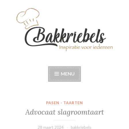
Naar
de
inhoud
springen
Bakkriebels
Bakinspiratie voor iedereen
MENU
PASEN
·
TAARTEN
Advocaat slagroomtaart
28 maart 2024
bakkriebels