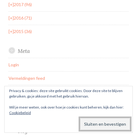
[+]
2017 (96)
[+]
2016 (71)
[+]
2015 (36)
Meta
Login
Vermeldingen feed
Privacy & cookies: deze site gebruikt cookies. Door deze site te blijven
Reacties feed
gebruiken, ga je akkoord met het gebruik hiervan.
WordPress.org
Wil je meer weten, ook over hoe je cookies kunt beheren, kijk dan hier:
Cookiebeleid
Geen artikel meer missen? Abonneer je op de
blog