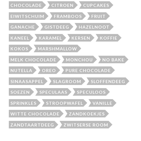
CHOCOLADE
CITROEN
CUPCAKES
EIWITSCHUIM
FRAMBOOS
FRUIT
GANACHE
GISTDEEG
HAZELNOOT
KANEEL
KARAMEL
KERSEN
KOFFIE
KOKOS
MARSHMALLOW
MELK CHOCOLADE
MONCHOU
NO BAKE
NUTELLA
OREO
PURE CHOCOLADE
SINAASAPPEL
SLAGROOM
SLOFFENDEEG
SOEZEN
SPECULAAS
SPECULOOS
SPRINKLES
STROOPWAFEL
VANILLE
WITTE CHOCOLADE
ZANDKOEKJES
ZANDTAARTDEEG
ZWITSERSE ROOM