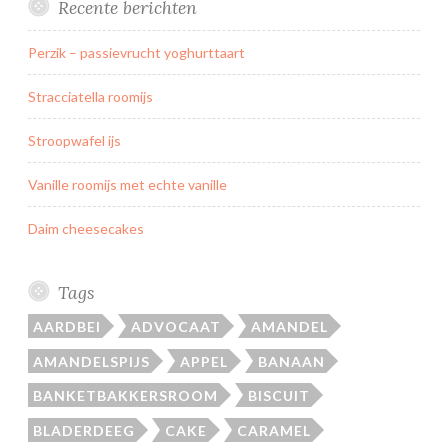
Recente berichten
Perzik – passievrucht yoghurttaart
Stracciatella roomijs
Stroopwafel ijs
Vanille roomijs met echte vanille
Daim cheesecakes
Tags
AARDBEI
ADVOCAAT
AMANDEL
AMANDELSPIJS
APPEL
BANAAN
BANKETBAKKERSROOM
BISCUIT
BLADERDEEG
CAKE
CARAMEL