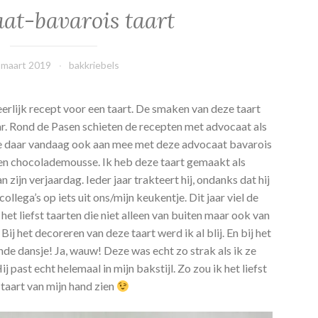
at-bavarois taart
 maart 2019
bakkriebels
rlijk recept voor een taart. De smaken van deze taart
aar. Rond de Pasen schieten de recepten met advocaat als
oe daar vandaag ook aan mee met deze advocaat bavarois
 en chocolademousse. Ik heb deze taart gemaakt als
zijn verjaardag. Ieder jaar trakteert hij, ondanks dat hij
collega’s op iets uit ons/mijn keukentje. Dit jaar viel de
het liefst taarten die niet alleen van buiten maar ook van
 Bij het decoreren van deze taart werd ik al blij. En bij het
nde dansje! Ja, wauw! Deze was echt zo strak als ik ze
j past echt helemaal in mijn bakstijl. Zo zou ik het liefst
 taart van mijn hand zien