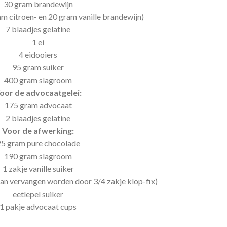
30 gram brandewijn
am citroen- en 20 gram vanille brandewijn)
7 blaadjes gelatine
1 ei
4 eidooiers
95 gram suiker
400 gram slagroom
oor de advocaatgelei:
175 gram advocaat
2 blaadjes gelatine
Voor de afwerking:
25 gram pure chocolade
190 gram slagroom
1 zakje vanille suiker
n vervangen worden door 3/4 zakje klop-fix)
eetlepel suiker
1 pakje advocaat cups