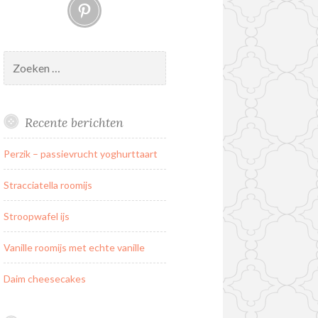
Pinterest
Zoeken
naar:
Recente berichten
Perzik – passievrucht yoghurttaart
Stracciatella roomijs
Stroopwafel ijs
Vanille roomijs met echte vanille
Daim cheesecakes