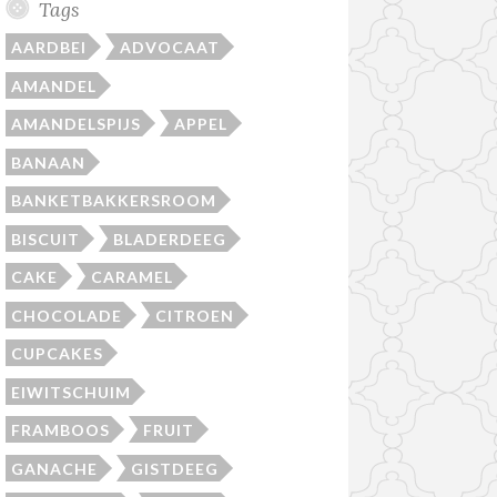
Tags
AARDBEI
ADVOCAAT
AMANDEL
AMANDELSPIJS
APPEL
BANAAN
BANKETBAKKERSROOM
BISCUIT
BLADERDEEG
CAKE
CARAMEL
CHOCOLADE
CITROEN
CUPCAKES
EIWITSCHUIM
FRAMBOOS
FRUIT
GANACHE
GISTDEEG