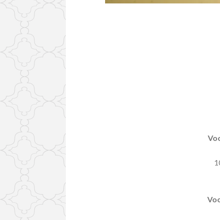
Voo
1
Voo