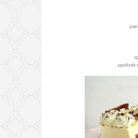
pan
s
spuitzak 