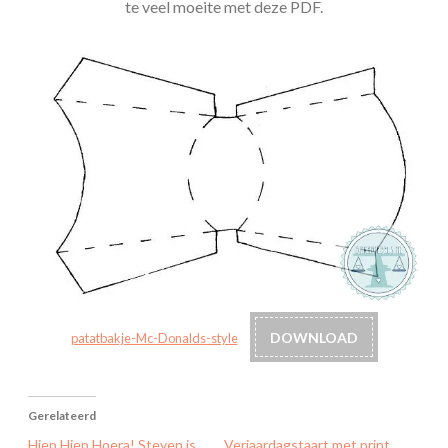
te veel moeite met deze PDF.
DOWNLOAD
patatbakje-Mc-Donalds-style
Gerelateerd
Hiep Hiep Hoera! Steven is
Verjaardagstaart met print