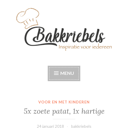
Naar
de
inhoud
springen
Bakkriebels
Bakinspiratie voor iedereen
MENU
VOOR EN MET KINDEREN
5x zoete patat, 1x hartige
24 januari 2018
bakkriebels