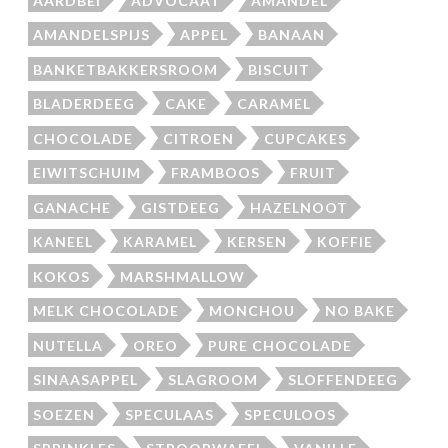
AARDBEI
ADVOCAAT
AMANDEL
AMANDELSPIJS
APPEL
BANAAN
BANKETBAKKERSROOM
BISCUIT
BLADERDEEG
CAKE
CARAMEL
CHOCOLADE
CITROEN
CUPCAKES
EIWITSCHUIM
FRAMBOOS
FRUIT
GANACHE
GISTDEEG
HAZELNOOT
KANEEL
KARAMEL
KERSEN
KOFFIE
KOKOS
MARSHMALLOW
MELK CHOCOLADE
MONCHOU
NO BAKE
NUTELLA
OREO
PURE CHOCOLADE
SINAASAPPEL
SLAGROOM
SLOFFENDEEG
SOEZEN
SPECULAAS
SPECULOOS