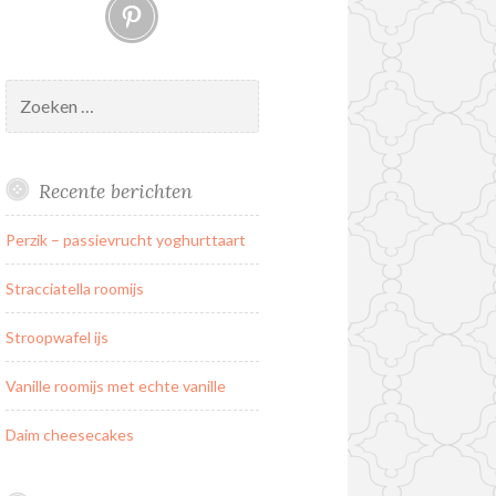
Pinterest
Zoeken
naar:
Recente berichten
Perzik – passievrucht yoghurttaart
Stracciatella roomijs
Stroopwafel ijs
Vanille roomijs met echte vanille
Daim cheesecakes