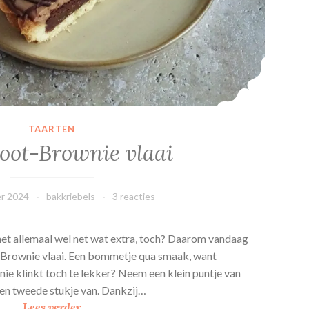
TAARTEN
oot-Brownie vlaai
r 2024
bakkriebels
3 reacties
 het allemaal wel net wat extra, toch? Daarom vandaag
Brownie vlaai. Een bommetje qua smaak, want
ie klinkt toch te lekker? Neem een klein puntje van
 een tweede stukje van. Dankzij…
H
Lees verder