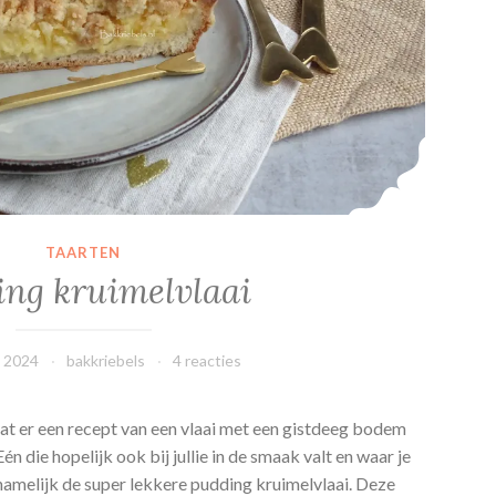
a
a
i
TAARTEN
ng kruimelvlaai
i 2024
bakkriebels
4 reacties
staat er een recept van een vlaai met een gistdeeg bodem
n die hopelijk ook bij jullie in de smaak valt en waar je
 namelijk de super lekkere pudding kruimelvlaai. Deze