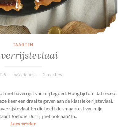
TAARTEN
verrijstevlaai
2025
bakkriebels
2 reacties
pt met haverrijst van mij tegoed. Hoogtijd om dat recept
eze keer een draai te geven aan de klassieke rijstevlaai.
verrijstevlaai. En die heeft de smaaktest van mijn
an! Joehoe! Durf jij het ook aan? In…
H
Lees verder
a