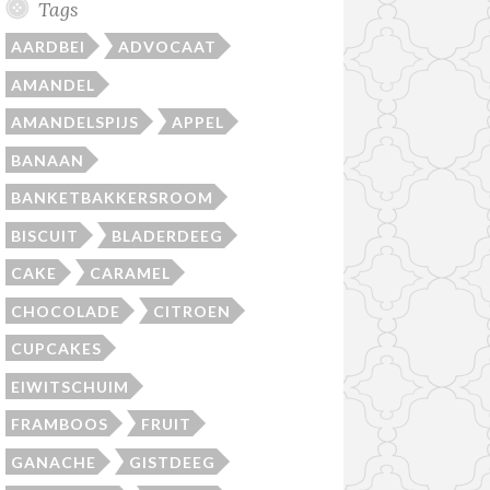
Tags
AARDBEI
ADVOCAAT
AMANDEL
AMANDELSPIJS
APPEL
BANAAN
BANKETBAKKERSROOM
BISCUIT
BLADERDEEG
CAKE
CARAMEL
CHOCOLADE
CITROEN
CUPCAKES
EIWITSCHUIM
FRAMBOOS
FRUIT
GANACHE
GISTDEEG