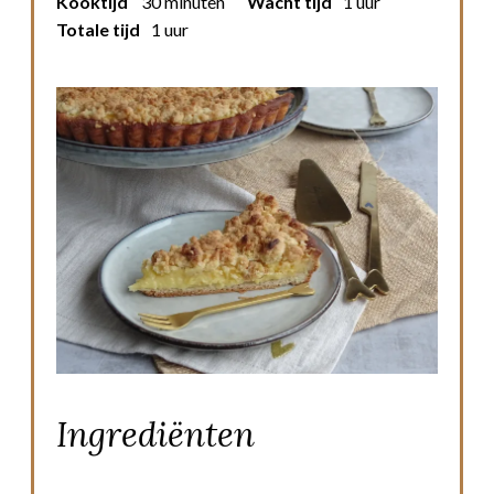
Kooktijd
30 minuten
Wacht tijd
1 uur
Totale tijd
1 uur
Ingrediënten