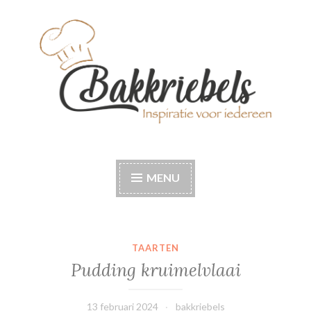
Naar
de
inhoud
springen
Bakkriebels
Bakinspiratie voor iedereen
MENU
TAARTEN
Pudding kruimelvlaai
13 februari 2024
bakkriebels