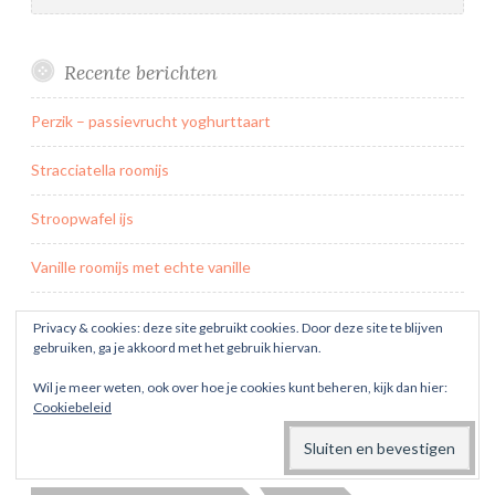
Recente berichten
Perzik – passievrucht yoghurttaart
Stracciatella roomijs
Stroopwafel ijs
Vanille roomijs met echte vanille
Daim cheesecakes
Privacy & cookies: deze site gebruikt cookies. Door deze site te blijven
gebruiken, ga je akkoord met het gebruik hiervan.
Tags
Wil je meer weten, ook over hoe je cookies kunt beheren, kijk dan hier:
Cookiebeleid
AARDBEI
ADVOCAAT
AMANDEL
AMANDELSPIJS
APPEL
BANAAN