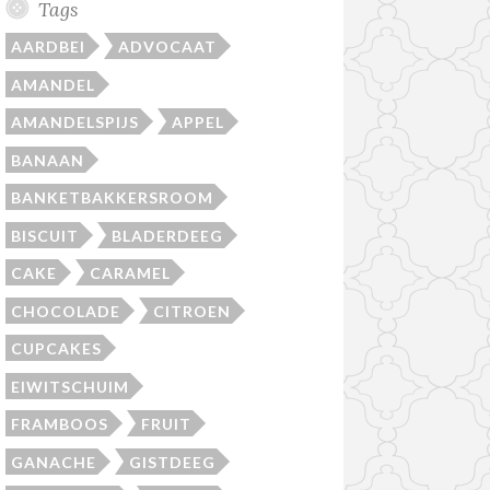
Tags
AARDBEI
ADVOCAAT
AMANDEL
AMANDELSPIJS
APPEL
BANAAN
BANKETBAKKERSROOM
BISCUIT
BLADERDEEG
CAKE
CARAMEL
CHOCOLADE
CITROEN
CUPCAKES
EIWITSCHUIM
FRAMBOOS
FRUIT
GANACHE
GISTDEEG