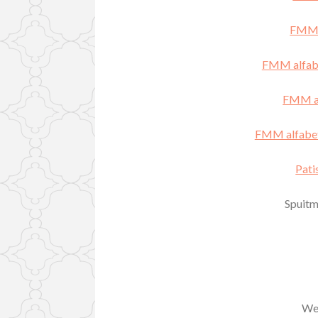
FMM a
FMM alfabe
FMM alf
FMM alfabet 
Pati
Spuitm
Wer