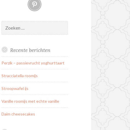
Pinterest
Zoeken
naar:
Recente berichten
Perzik – passievrucht yoghurttaart
Stracciatella roomijs
Stroopwafel ijs
Vanille roomijs met echte vanille
Daim cheesecakes