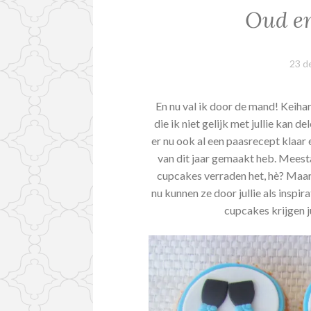
Oud e
23 d
En nu val ik door de mand! Keih
die ik niet gelijk met jullie kan 
er nu ook al een paasrecept klaar e
van dit jaar gemaakt heb. Meesta
cupcakes verraden het, hè? Maar 
nu kunnen ze door jullie als inspi
cupcakes krijgen j