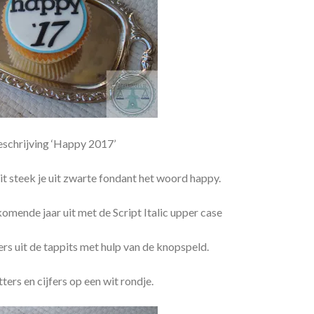
schrijving ‘Happy 2017’
t steek je uit zwarte fondant het woord happy.
komende jaar uit met de Script Italic upper case
fers uit de tappits met hulp van de knopspeld.
tters en cijfers op een wit rondje.