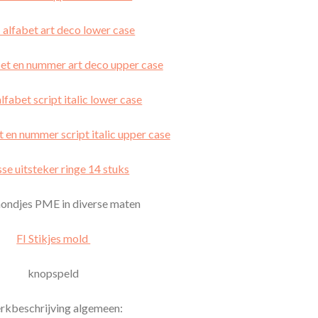
lfabet art deco lower case
t en nummer art deco upper case
abet script italic lower case
en nummer script italic upper case
sse uitsteker ringe 14
stuks
ondjes PME in diverse maten
FI Stikjes mold
knopspeld
kbeschrijving algemeen: