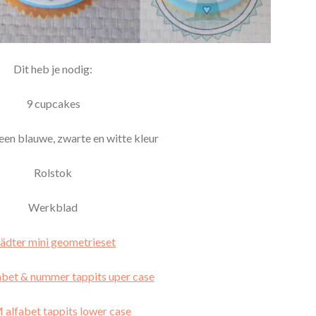
Dit heb je nodig:
9 cupcakes
 een blauwe, zwarte en witte kleur
Rolstok
Werkblad
tädter mini geometrieset
et & nummer tappits uper case
alfabet tappits lower case