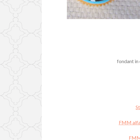
fondant in
S
FMM alfab
FMM 