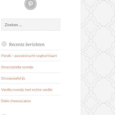
Pinterest
Zoeken
naar:
Recente berichten
Perzik – passievrucht yoghurttaart
Stracciatella roomijs
Stroopwafel ijs
Vanille roomijs met echte vanille
Daim cheesecakes