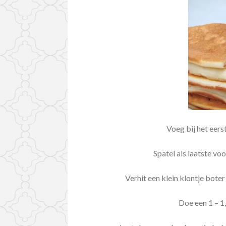
Voeg bij het eers
Spatel als laatste vo
Verhit een klein klontje bote
Doe een 1 – 1