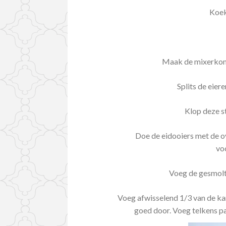
Koek
Maak de mixerkom 
Splits de eier
Klop deze st
Doe de eidooiers met de ov
voo
Voeg de gesmolte
Voeg afwisselend 1/3 van de ka
goed door. Voeg telkens pas