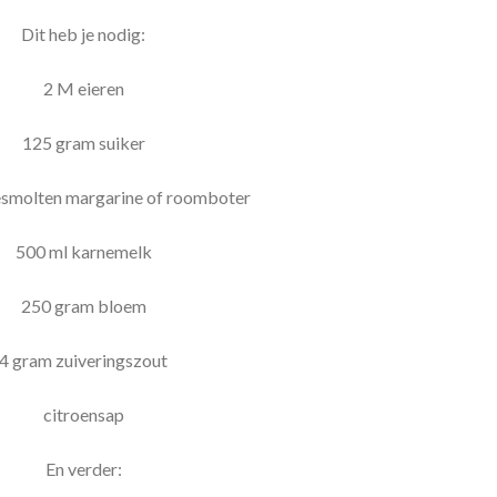
Dit heb je nodig:
2 M eieren
125 gram suiker
smolten margarine of roomboter
500 ml karnemelk
250 gram bloem
4 gram zuiveringszout
citroensap
En verder: