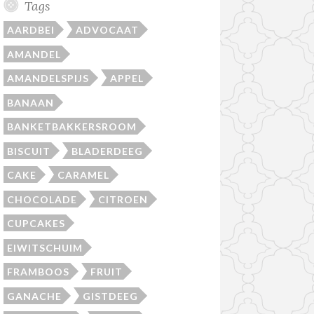
Tags
AARDBEI
ADVOCAAT
AMANDEL
AMANDELSPIJS
APPEL
BANAAN
BANKETBAKKERSROOM
BISCUIT
BLADERDEEG
CAKE
CARAMEL
CHOCOLADE
CITROEN
CUPCAKES
EIWITSCHUIM
FRAMBOOS
FRUIT
GANACHE
GISTDEEG