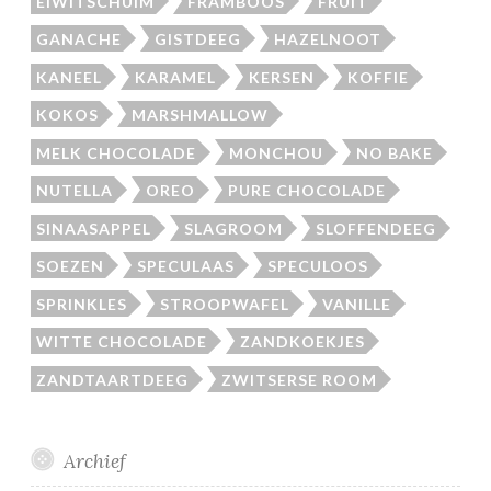
EIWITSCHUIM
FRAMBOOS
FRUIT
GANACHE
GISTDEEG
HAZELNOOT
KANEEL
KARAMEL
KERSEN
KOFFIE
KOKOS
MARSHMALLOW
MELK CHOCOLADE
MONCHOU
NO BAKE
NUTELLA
OREO
PURE CHOCOLADE
SINAASAPPEL
SLAGROOM
SLOFFENDEEG
SOEZEN
SPECULAAS
SPECULOOS
SPRINKLES
STROOPWAFEL
VANILLE
WITTE CHOCOLADE
ZANDKOEKJES
ZANDTAARTDEEG
ZWITSERSE ROOM
Archief