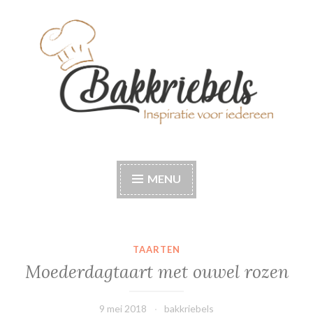
Naar
de
inhoud
springen
Bakkriebels
Bakinspiratie voor iedereen
MENU
TAARTEN
Moederdagtaart met ouwel rozen
9 mei 2018
bakkriebels