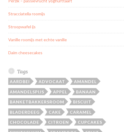
Perzik – passievrucht yoghurttaart
Stracciatella roomijs
Stroopwafel ijs
Vanille roomijs met echte vanille
Daim cheesecakes
Tags
AARDBEI
ADVOCAAT
AMANDEL
AMANDELSPIJS
APPEL
BANAAN
BANKETBAKKERSROOM
BISCUIT
BLADERDEEG
CAKE
CARAMEL
CHOCOLADE
CITROEN
CUPCAKES