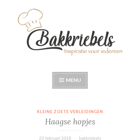
Naar
de
inhoud
springen
Bakkriebels
Bakinspiratie voor iedereen
MENU
KLEINE ZOETE VERLEIDINGEN
Haagse hopjes
23 februari 2018
bakkriebels