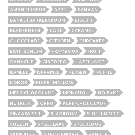
AMANDELSPIJS
APPEL
BANAAN
BANKETBAKKERSROOM
BISCUIT
BLADERDEEG
CAKE
CARAMEL
CHOCOLADE
CITROEN
CUPCAKES
EIWITSCHUIM
FRAMBOOS
FRUIT
GANACHE
GISTDEEG
HAZELNOOT
KANEEL
KARAMEL
KERSEN
KOFFIE
KOKOS
MARSHMALLOW
MELK CHOCOLADE
MONCHOU
NO BAKE
NUTELLA
OREO
PURE CHOCOLADE
SINAASAPPEL
SLAGROOM
SLOFFENDEEG
SOEZEN
SPECULAAS
SPECULOOS
SPRINKLES
STROOPWAFEL
VANILLE