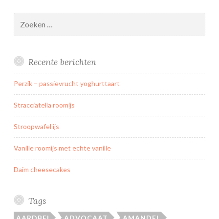
Zoeken
naar:
Recente berichten
Perzik – passievrucht yoghurttaart
Stracciatella roomijs
Stroopwafel ijs
Vanille roomijs met echte vanille
Daim cheesecakes
Tags
AARDBEI
ADVOCAAT
AMANDEL