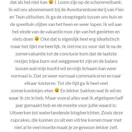
dat als het niet kan
) Loom zijn op de schommelbank.
Ik wil ons abonnement bij de Avonturenboerderij van Fien
en Teun uitbuiten. Ik ga de stoeptegels tussen ons huis en
de speeltuin slijten van het heen en weer lopen. Ik wil aan
het einde van de vakantie moe zijn van het genieten en
niets doen
Oké dat is eigenlijk heel erg idealistisch
maar het lijkt me heerlijk. Ik stel me zo voor dat ik na de
zomervakantie tot de conclusie kom dat de laatste
restjes bijna burn-out weggewerkt zijn en de balans
tussen wat mijn hoofd wil en mijn lichaam kan weer
normaal is. Dat ze weer normaal communiceren en naar
elkaar luisteren. Tot die tijd ga ik heel veel
zomerkoninkjes eten
En lekker bakken wat ik wil en
waar ik zin in heb. Maar vooral alles wat ik afgelopen half
jaar gemaakt heb en de moeite voor jullie waard is:
Uitwerken tot watertandende blogberichten. Zoals deze
cupcakes, die kunnen zo uit een vitrine komen maar met
niet al te veel moeite maak je ze gewoon lekker zelf.