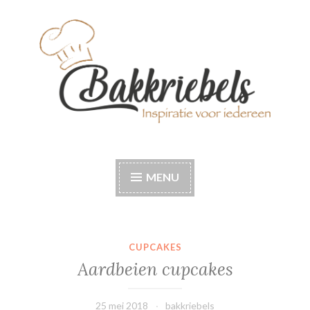
Naar
de
inhoud
springen
Bakkriebels
Bakinspiratie voor iedereen
MENU
CUPCAKES
Aardbeien cupcakes
25 mei 2018
bakkriebels