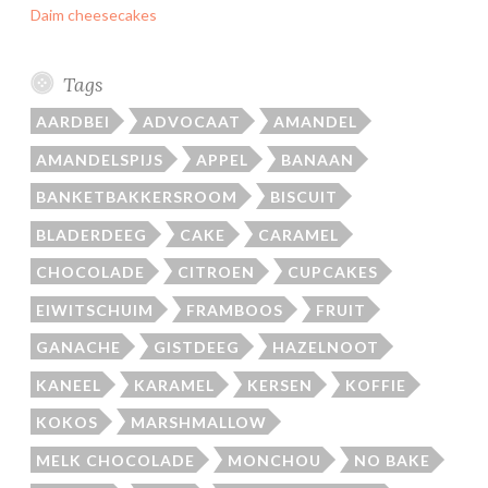
Daim cheesecakes
Tags
AARDBEI
ADVOCAAT
AMANDEL
AMANDELSPIJS
APPEL
BANAAN
BANKETBAKKERSROOM
BISCUIT
BLADERDEEG
CAKE
CARAMEL
CHOCOLADE
CITROEN
CUPCAKES
EIWITSCHUIM
FRAMBOOS
FRUIT
GANACHE
GISTDEEG
HAZELNOOT
KANEEL
KARAMEL
KERSEN
KOFFIE
KOKOS
MARSHMALLOW
MELK CHOCOLADE
MONCHOU
NO BAKE