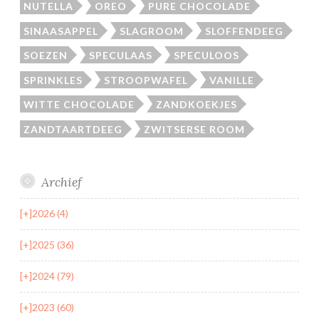
NUTELLA
OREO
PURE CHOCOLADE
SINAASAPPEL
SLAGROOM
SLOFFENDEEG
SOEZEN
SPECULAAS
SPECULOOS
SPRINKLES
STROOPWAFEL
VANILLE
WITTE CHOCOLADE
ZANDKOEKJES
ZANDTAARTDEEG
ZWITSERSE ROOM
Archief
[+]
2026 (4)
[+]
2025 (36)
[+]
2024 (79)
[+]
2023 (60)