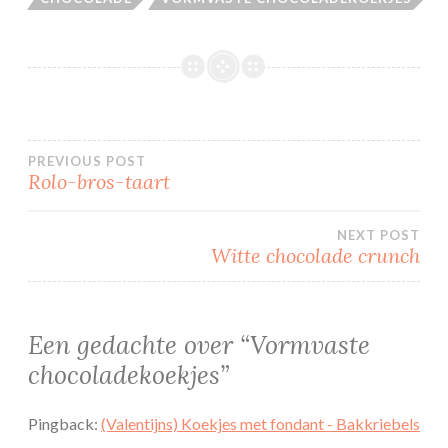
Bericht
PREVIOUS POST
Rolo-bros-taart
navigatie
NEXT POST
Witte chocolade crunch
Een gedachte over “
Vormvaste
chocoladekoekjes
”
Pingback:
(Valentijns) Koekjes met fondant - Bakkriebels