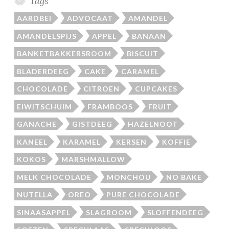
Tags
AARDBEI
ADVOCAAT
AMANDEL
AMANDELSPIJS
APPEL
BANAAN
BANKETBAKKERSROOM
BISCUIT
BLADERDEEG
CAKE
CARAMEL
CHOCOLADE
CITROEN
CUPCAKES
EIWITSCHUIM
FRAMBOOS
FRUIT
GANACHE
GISTDEEG
HAZELNOOT
KANEEL
KARAMEL
KERSEN
KOFFIE
KOKOS
MARSHMALLOW
MELK CHOCOLADE
MONCHOU
NO BAKE
NUTELLA
OREO
PURE CHOCOLADE
SINAASAPPEL
SLAGROOM
SLOFFENDEEG