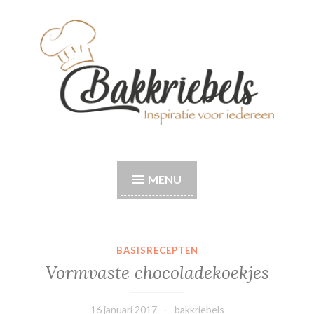
Naar
de
inhoud
springen
Bakkriebels
Bakinspiratie voor iedereen
MENU
BASISRECEPTEN
Vormvaste chocoladekoekjes
16 januari 2017
bakkriebels