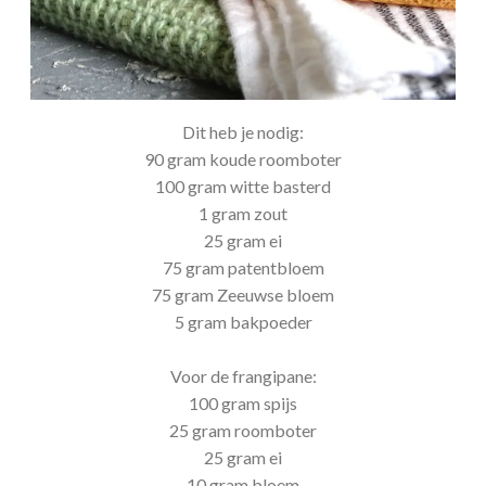
Dit heb je nodig:
90 gram koude roomboter
100 gram witte basterd
1 gram zout
25 gram ei
75 gram patentbloem
75 gram Zeeuwse bloem
5 gram bakpoeder
Voor de frangipane:
100 gram spijs
25 gram roomboter
25 gram ei
10 gram bloem