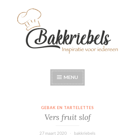
Naar
de
inhoud
springen
Bakkriebels
Bakinspiratie voor iedereen
MENU
GEBAK EN TARTELETTES
Vers fruit slof
27 maart 2020
bakkriebels