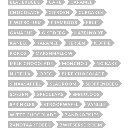
BLADERDEEG
CAKE
CARAMEL
CHOCOLADE
CITROEN
CUPCAKES
EIWITSCHUIM
FRAMBOOS
FRUIT
GANACHE
GISTDEEG
HAZELNOOT
KANEEL
KARAMEL
KERSEN
KOFFIE
KOKOS
MARSHMALLOW
MELK CHOCOLADE
MONCHOU
NO BAKE
NUTELLA
OREO
PURE CHOCOLADE
SINAASAPPEL
SLAGROOM
SLOFFENDEEG
SOEZEN
SPECULAAS
SPECULOOS
SPRINKLES
STROOPWAFEL
VANILLE
WITTE CHOCOLADE
ZANDKOEKJES
ZANDTAARTDEEG
ZWITSERSE ROOM