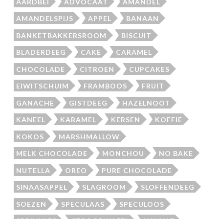
AARDBEI
ADVOCAAT
AMANDEL
AMANDELSPIJS
APPEL
BANAAN
BANKETBAKKERSROOM
BISCUIT
BLADERDEEG
CAKE
CARAMEL
CHOCOLADE
CITROEN
CUPCAKES
EIWITSCHUIM
FRAMBOOS
FRUIT
GANACHE
GISTDEEG
HAZELNOOT
KANEEL
KARAMEL
KERSEN
KOFFIE
KOKOS
MARSHMALLOW
MELK CHOCOLADE
MONCHOU
NO BAKE
NUTELLA
OREO
PURE CHOCOLADE
SINAASAPPEL
SLAGROOM
SLOFFENDEEG
SOEZEN
SPECULAAS
SPECULOOS