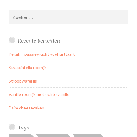
b
a
Zoeken
k
naar:
j
e
Recente berichten
s
Perzik – passievrucht yoghurttaart
Stracciatella roomijs
Stroopwafel ijs
Vanille roomijs met echte vanille
Daim cheesecakes
Tags