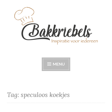
Naar
de
inhoud
springen
Bakkriebels
Bakinspiratie voor iedereen
MENU
Tag:
speculoos koekjes