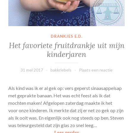
DRANKJES E.D.
Het favoriete fruitdrankje uit mijn
kinderjaren
31 mei 2017
bakkriebels
Plaats een reactie
Als kind was ik er al gek op: vers geperst sinaasappelsap
met geprakte banaan. Het was echt feest als ik dat
mochten maken! Afgelopen zaterdag maakte ik het
voor onze kinderen. Ik merkte dat zij er net zo gek op zijn
als ik ooit was. En eigenlijk ook nog steeds op ben. Steven
was teleurgesteld dat zijn glas zo snel leeg…
H
Lees verder