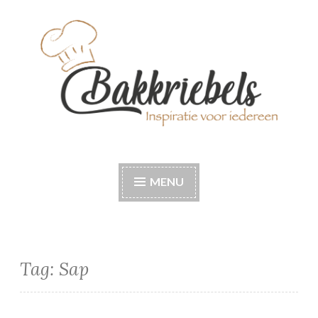
Naar
de
inhoud
springen
Bakkriebels
Bakinspiratie voor iedereen
MENU
Tag:
Sap