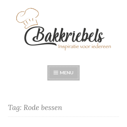
Naar
de
inhoud
springen
Bakkriebels
Bakinspiratie voor iedereen
MENU
Tag:
Rode bessen