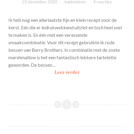
23 december 2020
bakkriebels
4 reacties
Ik heb nog een allerlaatste fijn en klein recept voor de
kerst. Eén die er indrukwekkend uitziet en toch heel snel
te maken is. En één met een verassende
smaakcombinatie. Voor dit recept gebruikte ik rode
bessen van Berry Brothers. In combinatie met de zoete
marshmallow is het een fantastisch lekkere tartelette
geworden. De bessen…
R
Lees verder
o
d
e
b
e
s
s
e