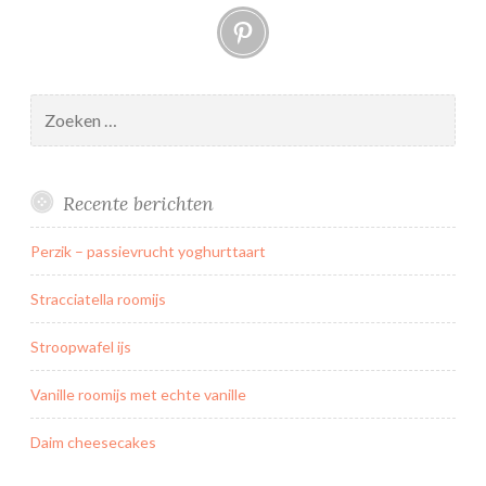
Pinterest
n
–
M
a
Zoeken
r
naar:
s
h
Recente berichten
m
a
Perzik – passievrucht yoghurttaart
l
l
Stracciatella roomijs
o
w
Stroopwafel ijs
t
Vanille roomijs met echte vanille
a
r
Daim cheesecakes
t
e