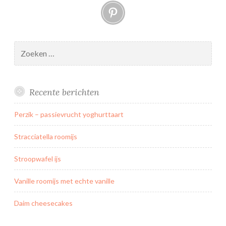
Pinterest
k
m
e
t
Zoeken
f
naar:
r
a
Recente berichten
m
b
Perzik – passievrucht yoghurttaart
o
o
Stracciatella roomijs
s
e
Stroopwafel ijs
n
Vanille roomijs met echte vanille
s
p
Daim cheesecakes
e
c