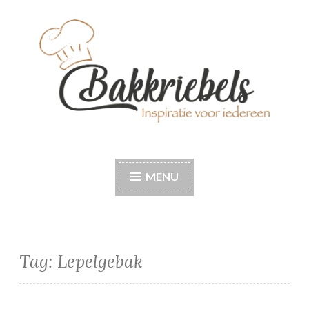
Naar
de
inhoud
springen
Bakkriebels
Bakinspiratie voor iedereen
MENU
Tag:
Lepelgebak