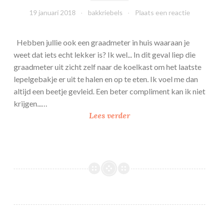
19 januari 2018
bakkriebels
Plaats een reactie
Hebben jullie ook een graadmeter in huis waaraan je
weet dat iets echt lekker is? Ik wel... In dit geval liep die
graadmeter uit zicht zelf naar de koelkast om het laatste
lepelgebakje er uit te halen en op te eten. Ik voel me dan
altijd een beetje gevleid. Een beter compliment kan ik niet
krijgen...…
L
Lees verder
e
p
e
l
g
e
b
a