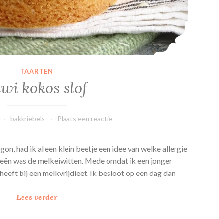
TAARTEN
wi kokos slof
bakkriebels
Plaats een reactie
gon, had ik al een klein beetje een idee van welke allergie
ideeën was de melkeiwitten. Mede omdat ik een jonger
t heeft bij een melkvrijdieet. Ik besloot op een dag dan
K
Lees verder
i