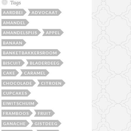
Tags
AARDBEI
ADVOCAAT
AMANDEL
AMANDELSPIJS
APPEL
BANAAN
BANKETBAKKERSROOM
BISCUIT
BLADERDEEG
CAKE
CARAMEL
CHOCOLADE
CITROEN
CUPCAKES
EIWITSCHUIM
FRAMBOOS
FRUIT
GANACHE
GISTDEEG