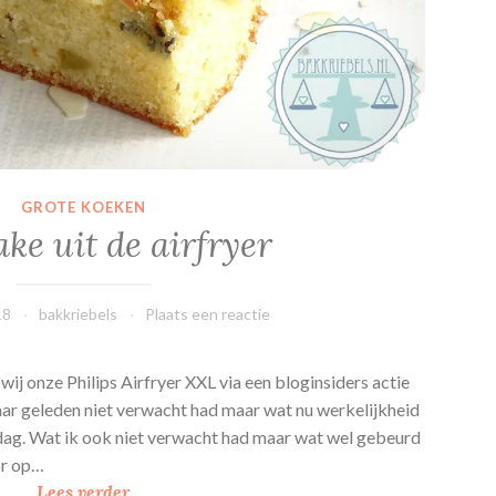
GROTE KOEKEN
ake uit de airfryer
18
bakkriebels
Plaats een reactie
ij onze Philips Airfryer XXL via een bloginsiders actie
aar geleden niet verwacht had maar wat nu werkelijkheid
dag. Wat ik ook niet verwacht had maar wat wel gebeurd
oor op…
K
Lees verder