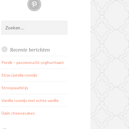
Pinterest
Zoeken
naar:
Recente berichten
Perzik – passievrucht yoghurttaart
Stracciatella roomijs
Stroopwafel ijs
Vanille roomijs met echte vanille
Daim cheesecakes