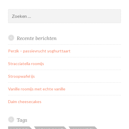
u
i
Zoeken
t
naar:
p
l
Recente berichten
u
k
Perzik – passievrucht yoghurttaart
k
a
Stracciatella roomijs
s
i
Stroopwafel ijs
n
Vanille roomijs met echte vanille
M
o
Daim cheesecakes
n
s
t
Tags
e