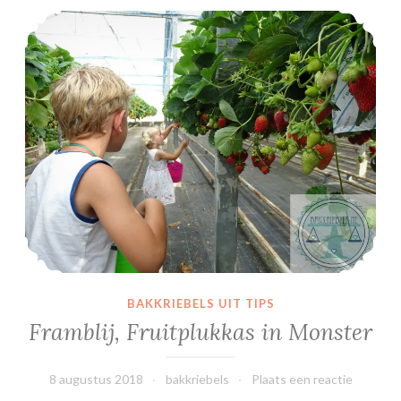
Framblij, Fruitplukkas in Monster
BAKKRIEBELS UIT TIPS
Framblij, Fruitplukkas in Monster
8 augustus 2018
bakkriebels
Plaats een reactie