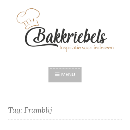
Naar
de
inhoud
springen
Bakkriebels
Bakinspiratie voor iedereen
MENU
Tag:
Framblij