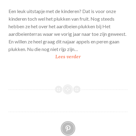
Een leuk uitstapje met de kinderen? Dat is voor onze
kinderen toch wel het plukken van fruit. Nog steeds
hebben ze het over het aardbeien plukken bij Het
aardbeienterras waar we vorig jaar naar toe zijn geweest.
En willen ze heel graag dit najaar appels en peren gaan
plukken. Nu die nog niet rijp zijn…
F
Lees verder
r
a
m
b
l
i
j
,
Pinterest
F
r