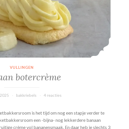
a
r
t
j
e
s
VULLINGEN
aan botercrème
 2025
bakkriebels
4 reacties
tbakkersroom is het tijd om nog een stapje verder te
ketbakkersroom een -bijna- nog lekkerdere banaan
ruitige crème vol bananensmaak. En daar heb je slechts 3