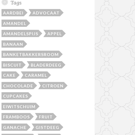
Tags
AARDBEI
ADVOCAAT
AMANDEL
AMANDELSPIJS
APPEL
BANAAN
BANKETBAKKERSROOM
BISCUIT
BLADERDEEG
CAKE
CARAMEL
CHOCOLADE
CITROEN
CUPCAKES
EIWITSCHUIM
FRAMBOOS
FRUIT
GANACHE
GISTDEEG