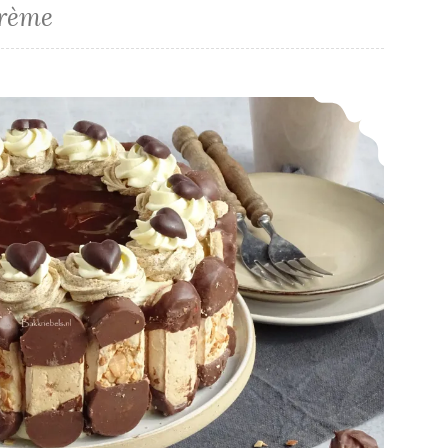
crème
Bokkenpootjes schuimtaart