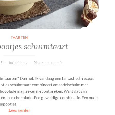
TAARTEN
ootjes schuimtaart
25
bakkriebels
Plaats een reactie
chuimtaarten? Dan heb ik vandaag een fantastisch recept
pootjes schuimtaart combineert amandelschuim met
hocolade mag zeker niet ontbreken. Want dat zijn
rème en chocolade. Een geweldige combinatie. Een oude
kenpootjes…
B
Lees verder