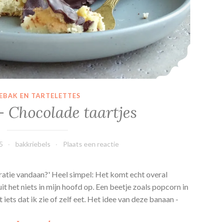
t
a
a
r
t
EBAK EN TARTELETTES
 Chocolade taartjes
5
bakkriebels
Plaats een reactie
piratie vandaan?' Heel simpel: Het komt echt overal
t het niets in mijn hoofd op. Een beetje zoals popcorn in
 iets dat ik zie of zelf eet. Het idee van deze banaan -