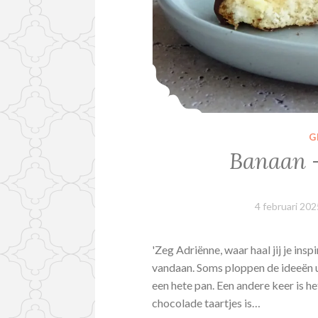
G
Banaan –
4 februari 202
'Zeg Adriënne, waar haal jij je ins
vandaan. Soms ploppen de ideeën ui
een hete pan. Een andere keer is het
chocolade taartjes is…