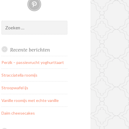
Pinterest
Zoeken
naar:
Recente berichten
Perzik – passievrucht yoghurttaart
Stracciatella roomijs
Stroopwafel ijs
Vanille roomijs met echte vanille
Daim cheesecakes