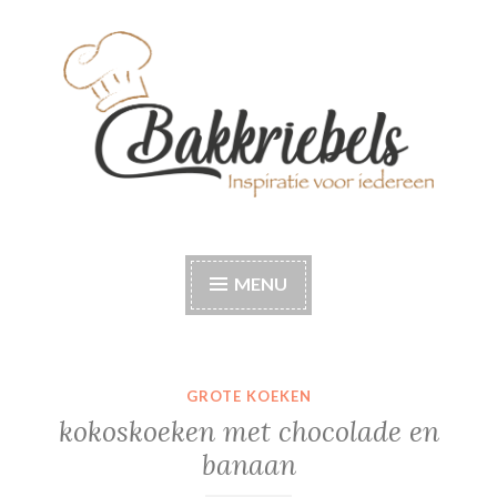
Naar
de
inhoud
springen
Bakkriebels
Bakinspiratie voor iedereen
MENU
GROTE KOEKEN
kokoskoeken met chocolade en
banaan