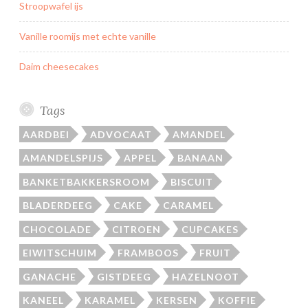
Stroopwafel ijs
Vanille roomijs met echte vanille
Daim cheesecakes
Tags
AARDBEI
ADVOCAAT
AMANDEL
AMANDELSPIJS
APPEL
BANAAN
BANKETBAKKERSROOM
BISCUIT
BLADERDEEG
CAKE
CARAMEL
CHOCOLADE
CITROEN
CUPCAKES
EIWITSCHUIM
FRAMBOOS
FRUIT
GANACHE
GISTDEEG
HAZELNOOT
KANEEL
KARAMEL
KERSEN
KOFFIE