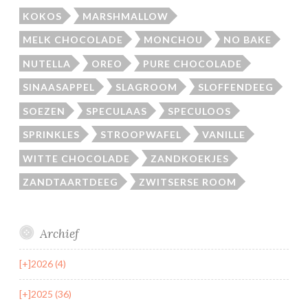
KOKOS
MARSHMALLOW
MELK CHOCOLADE
MONCHOU
NO BAKE
NUTELLA
OREO
PURE CHOCOLADE
SINAASAPPEL
SLAGROOM
SLOFFENDEEG
SOEZEN
SPECULAAS
SPECULOOS
SPRINKLES
STROOPWAFEL
VANILLE
WITTE CHOCOLADE
ZANDKOEKJES
ZANDTAARTDEEG
ZWITSERSE ROOM
Archief
[+]
2026 (4)
[+]
2025 (36)